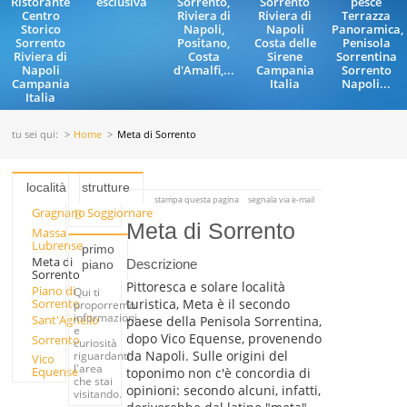
Ristorante
esclusiva
Sorrento,
Sorrento
pesce
Centro
Riviera di
Riviera di
Terrazza
Storico
Napoli,
Napoli
Panoramica,
Sorrento
Positano,
Costa delle
Penisola
Riviera di
Costa
Sirene
Sorrentina
Napoli
d'Amalfi,...
Campania
Sorrento
Campania
Italia
Napoli...
Italia
tu sei qui:
Home
Meta di Sorrento
località
strutture
stampa questa pagina
segnala via e-mail
Gragnano
Soggiornare
Meta di Sorrento
Massa
Lubrense
primo
Meta di
Descrizione
piano
Sorrento
Pittoresca e solare località
Piano di
Qui ti
Sorrento
turistica, Meta è il secondo
proporremo
informazioni
Sant'Agnello
paese della Penisola Sorrentina,
e
dopo Vico Equense, provenendo
Sorrento
curiosità
da Napoli. Sulle origini del
riguardanti
Vico
l'area
Equense
toponimo non c'è concordia di
che stai
opinioni: secondo alcuni, infatti,
visitando.