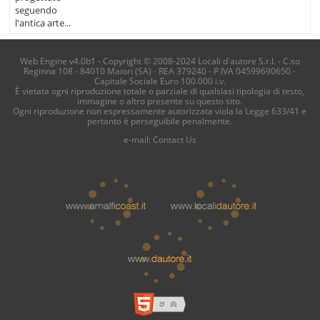
seguendo
l'antica arte...
Web Engine v4.0b1 - Copyright © 2008-2024 Locali d'autore S.r.l. - C.so
Reginna 108 - 84010 Maiori (SA) - REA 379240 - P.IVA 04599690650 -
Capitale Sociale Euro 100.000 i.v.
È vietata ogni riproduzione totale o parziale di qualsiasi tipologia di testo,
immagine o altro presente su questo sito.
Ogni riproduzione non espressamente autorizzata viola la Legge 633/41 e
pertanto è perseguibile penalmente.
e-mail:
Contact Us