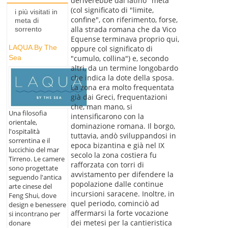
deriverebbe dal latino "meta"
(col significato di "limite,
i più visitati in
confine", con riferimento, forse,
meta di
alla strada romana che da Vico
sorrento
Equense terminava proprio qui,
LAQUA By The
oppure col significato di
Sea
"cumulo, collina") e, secondo
altri, da un termine longobardo
che indica la dote della sposa.
La zona era molto frequentata
già dai Greci, frequentazioni
che, man mano, si
Una filosofia
intensificarono con la
orientale,
dominazione romana. Il borgo,
l'ospitalità
tuttavia, andò sviluppandosi in
sorrentina e il
epoca bizantina e già nel IX
luccichio del mar
secolo la zona costiera fu
Tirreno. Le camere
rafforzata con torri di
sono progettate
avvistamento per difendere la
seguendo l'antica
popolazione dalle continue
arte cinese del
incursioni saracene. Inoltre, in
Feng Shui, dove
quel periodo, cominciò ad
design e benessere
affermarsi la forte vocazione
si incontrano per
dei metesi per la cantieristica
donare