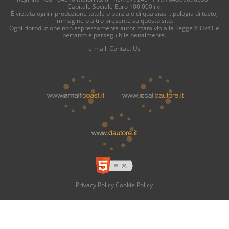
Capitale Sociale Euro 100.000 i.v.
È vietata ogni riproduzione totale o parziale di qualsiasi tipologia di testo,
immagine o altro presente su questo sito.
Ogni riproduzione non espressamente autorizzata viola la Legge 633/41 e
pertanto è perseguibile penalmente.
e-mail:
Contact Us
Privacy Policy
Cookie Policy