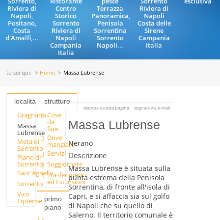
Sorrento,
Ristorante
pesce
Sorrento
esclusiva
Riviera di
Centro
Terrazza
Riviera di
Napoli,
Storico
Panoramica,
Napoli
Positano,
Sorrento
Penisola
Costa delle
Costa
Riviera di
Sorrentina
Sirene
d'Amalfi,...
Napoli
Sorrento
Campania
Campania
Napoli...
Italia
Italia
tu sei qui:
Home
Massa Lubrense
località
strutture
stampa questa pagina
segnala via e-mail
Gragnano
Cose
da
Massa Lubrense
Massa
fare
Lubrense
Dove
Meta di
Nerano
mangiare
Sorrento
Servizi
Descrizione
Piano di
Sorrento
Soggiornare
Massa Lubrense è situata sulla
Sant'Agnello
Trasferimenti
punta estrema della Penisola
ed Escursioni
Sorrento
Sorrentina, di fronte all'isola di
Vico
Capri, e si affaccia sia sul golfo
primo
Equense
di Napoli che su quello di
piano
Salerno. Il territorio comunale è