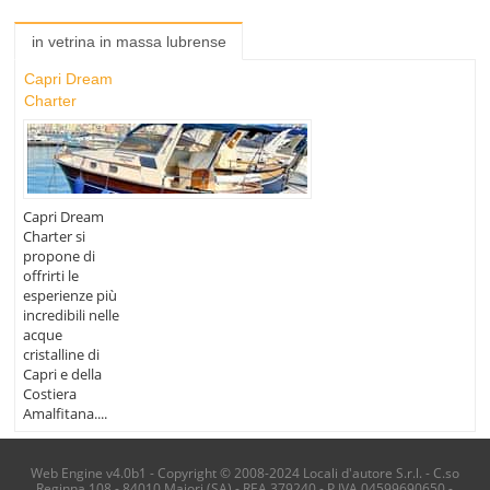
in vetrina in massa lubrense
Capri Dream
Charter
Capri Dream
Charter si
propone di
offrirti le
esperienze più
incredibili nelle
acque
cristalline di
Capri e della
Costiera
Amalfitana....
Web Engine v4.0b1 - Copyright © 2008-2024 Locali d'autore S.r.l. - C.so
Reginna 108 - 84010 Maiori (SA) - REA 379240 - P.IVA 04599690650 -