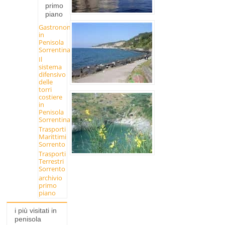
primo
piano
Gastronomia
in
Penisola
Sorrentina
Il
sistema
difensivo
delle
torri
costiere
in
Penisola
Sorrentina
Trasporti
Marittimi
Sorrento
Trasporti
Terrestri
Sorrento
archivio
primo
piano
i più visitati in
penisola