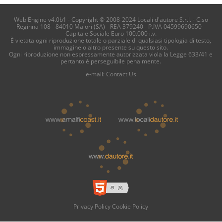
Web Engine v4.0b1 - Copyright © 2008-2024 Locali d'autore S.r.l. - C.so
Reginna 108 - 84010 Maiori (SA) - REA 379240 - P.IVA 04599690650 -
Capitale Sociale Euro 100.000 i.v.
È vietata ogni riproduzione totale o parziale di qualsiasi tipologia di testo,
immagine o altro presente su questo sito.
Ogni riproduzione non espressamente autorizzata viola la Legge 633/41 e
pertanto è perseguibile penalmente.
e-mail:
Contact Us
Privacy Policy
Cookie Policy