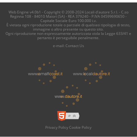
Web Engine v4.0b1 - Copyright © 2008-2024 Locali d'autore S.r.l. - C.so
Reginna 108 - 84010 Maiori (SA) - REA 379240 - P.IVA 04599690650 -
Capitale Sociale Euro 100.000 i.v.
È vietata ogni riproduzione totale o parziale di qualsiasi tipologia di testo,
immagine o altro presente su questo sito.
Ogni riproduzione non espressamente autorizzata viola la Legge 633/41 e
pertanto è perseguibile penalmente.
e-mail:
Contact Us
Privacy Policy
Cookie Policy