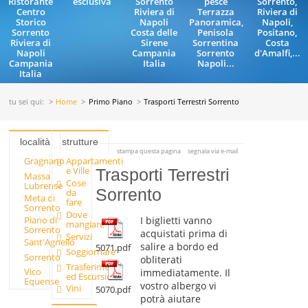
Ristorante
esclusiva
Sorrento
pesce
Sorrento,
Centro
Riviera di
Terrazza
Riviera di
Storico
Napoli
Panoramica,
Napoli,
Sorrento
Costa delle
Penisola
Positano,
Riviera di
Sirene
Sorrentina
Costa
Napoli
Campania
Sorrento
d'Amalfi,...
Campania
Italia
Napoli...
Italia
tu sei qui:
Home
Primo Piano
Trasporti Terrestri Sorrento
località
strutture
stampa questa pagina
segnala via e-mail
Gragnano
Appartamenti
e Ville
Trasporti Terrestri
Massa
Cose
Lubrense
Sorrento
da
Meta di
fare
Sorrento
Dove
I biglietti vanno
Piano di
mangiare
Sorrento
acquistati prima di
Servizi
Sant'Agnello
salire a bordo ed
5071.pdf
Soggiornare
Sorrento
obliterati
Trasferimenti
Vico
immediatamente. Il
ed Escursioni
Equense
vostro albergo vi
Vini
5070.pdf
potrà aiutare