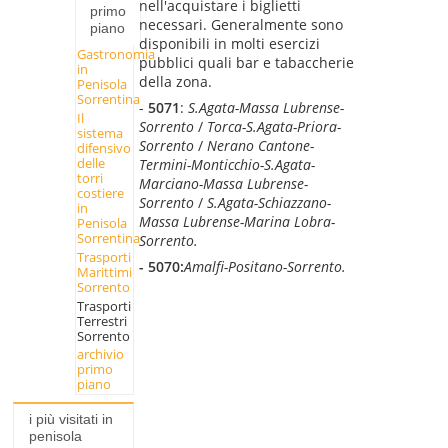
nell'acquistare i biglietti
primo
necessari. Generalmente sono
piano
disponibili in molti esercizi
Gastronomia
pubblici quali bar e tabaccherie
in
della zona.
Penisola
Sorrentina
-
5071
:
S.Agata-Massa Lubrense-
Il
Sorrento
/
Torca-S.Agata-Priora-
sistema
Sorrento
/
Nerano Cantone-
difensivo
delle
Termini-Monticchio-S.Agata-
torri
Marciano-Massa Lubrense-
costiere
Sorrento
/
S.Agata-Schiazzano-
in
Massa Lubrense-Marina Lobra-
Penisola
Sorrentina
Sorrento.
Trasporti
- 5070:
Amalfi-Positano-Sorrento.
Marittimi
Sorrento
Trasporti
Terrestri
Sorrento
archivio
primo
piano
i più visitati in
penisola