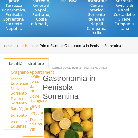
pesce
Sorrento,
esclusiva
Ristorante
Sorrento
Terrazza
Riviera di
Centro
Riviera di
Panoramica,
Napoli,
Storico
Napoli
Penisola
Positano,
Sorrento
Costa delle
Sorrentina
Costa
Riviera di
Sirene
Sorrento
d'Amalfi,...
Napoli
Campania
Napoli...
Campania
Italia
Italia
tu sei qui:
Home
Primo Piano
Gastronomia in Penisola Sorrentina
località
strutture
stampa questa pagina
segnala via e-mail
Gragnano
Appartamenti
e Ville
Gastronomia in
Massa
Cose
Lubrense
Penisola
da
Meta di
fare
Sorrento
Sorrentina
Dove
Piano di
mangiare
Sorrento
Servizi
Sant'Agnello
Soggiornare
Sorrento
Trasferimenti
Vico
ed Escursioni
Equense
Vini