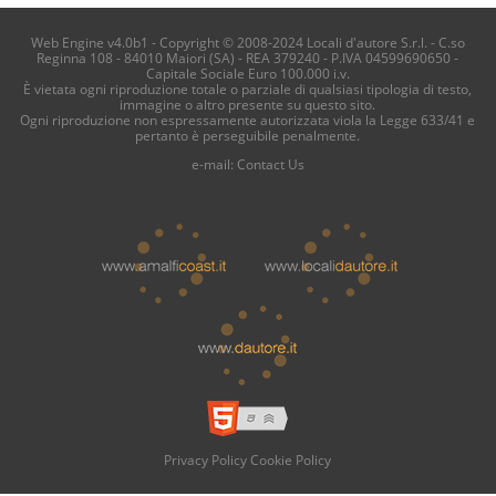
Web Engine v4.0b1 - Copyright © 2008-2024 Locali d'autore S.r.l. - C.so
Reginna 108 - 84010 Maiori (SA) - REA 379240 - P.IVA 04599690650 -
Capitale Sociale Euro 100.000 i.v.
È vietata ogni riproduzione totale o parziale di qualsiasi tipologia di testo,
immagine o altro presente su questo sito.
Ogni riproduzione non espressamente autorizzata viola la Legge 633/41 e
pertanto è perseguibile penalmente.
e-mail:
Contact Us
Privacy Policy
Cookie Policy