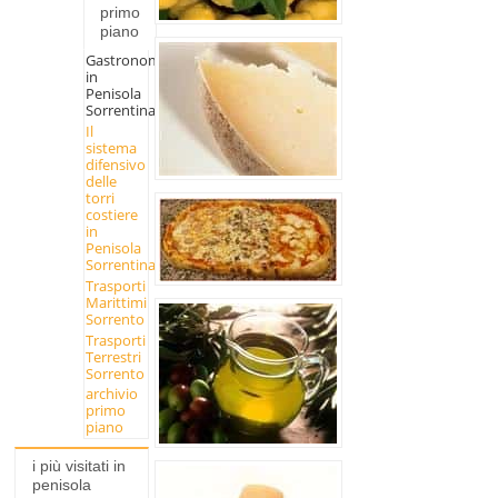
primo
piano
Gastronomia
in
Penisola
Sorrentina
Il
sistema
difensivo
delle
torri
costiere
in
Penisola
Sorrentina
Trasporti
Marittimi
Sorrento
Trasporti
Terrestri
Sorrento
archivio
primo
piano
i più visitati in
penisola