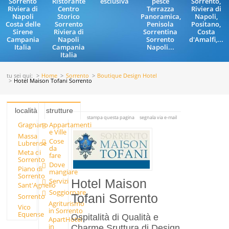
Sorrento
Ristorante
esclusiva
pesce
Sorrento,
Riviera di
Centro
Terrazza
Riviera di
Napoli
Storico
Panoramica,
Napoli,
Costa delle
Sorrento
Penisola
Positano,
Sirene
Riviera di
Sorrentina
Costa
Campania
Napoli
Sorrento
d'Amalfi,...
Italia
Campania
Napoli...
Italia
tu sei qui:
Home
Sorrento
Boutique Design Hotel
Hotel Maison Tofani Sorrento
località
strutture
stampa questa pagina
segnala via e-mail
Gragnano
Appartamenti
e Ville
Massa
Cose
Lubrense
da
Meta di
fare
Sorrento
Dove
Piano di
mangiare
Sorrento
Servizi
Hotel Maison
Sant'Agnello
Soggiornare
Sorrento
Tofani Sorrento
Agriturismo
Vico
in Sorrento
Equense
Ospitalità di Qualità e
ApartHotel
in
Charme Sruttura di Design