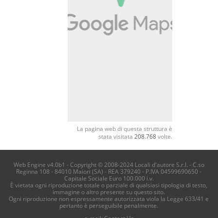
La pagina web di questa struttura è
stata visitata
208.768
volte.
Web Engine v4.0b1 - Copyright © 2008-2024 Locali d'autore S.r.l. - C.so
Reginna 108 - 84010 Maiori (SA) - REA 379240 - P.IVA 04599690650 -
Capitale Sociale Euro 100.000 i.v.
È vietata ogni riproduzione totale o parziale di qualsiasi tipologia di testo,
immagine o altro presente su questo sito.
Ogni riproduzione non espressamente autorizzata viola la Legge 633/41 e
pertanto è perseguibile penalmente.