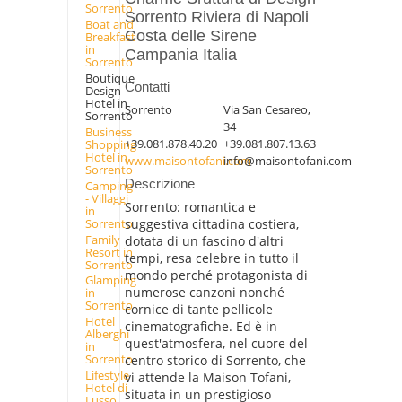
Sorrento
Sorrento Riviera di Napoli
Boat and
Costa delle Sirene
Breakfast
in
Campania Italia
Sorrento
Boutique
Contatti
Design
Hotel in
Sorrento
Via San Cesareo,
Sorrento
34
Business
+39.081.878.40.20
+39.081.807.13.63
Shopping
Hotel in
www.maisontofani.com
info@maisontofani.com
Sorrento
Descrizione
Camping
- Villaggi
Sorrento: romantica e
in
Sorrento
suggestiva cittadina costiera,
Family
dotata di un fascino d'altri
Resort in
tempi, resa celebre in tutto il
Sorrento
mondo perché protagonista di
Glamping
numerose canzoni nonché
in
Sorrento
cornice di tante pellicole
Hotel
cinematografiche. Ed è in
Alberghi
quest'atmosfera, nel cuore del
in
Sorrento
centro storico di Sorrento, che
Lifestyle
vi attende la Maison Tofani,
Hotel di
situata in un prestigioso
Lusso