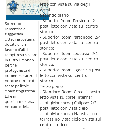
letto con vista su via degli
Archi.
Secondo piano
- Superior Room Tersicore: 2
Sorrento:
posti letto con vista sul centro
romantica e
storico;
suggestiva
- Superior Room Partenope: 2/4
cittadina costiera,
posti letto con vista sul centro
dotata di un
storico;
fascino d'altri
- Superior Room Leucosia: 2/4
tempi, resa celebre
posti letto con vista sul centro
in tutto il mondo
storico;
perché
- Superior Room Ligea: 2/4 posti
protagonista di
letto con vista sul centro
numerose canzoni
storico.
nonché cornice di
tante pellicole
Terzo piano
cinematografiche.
- Standard Room Circe: 1 posto
Ed è in
letto vista su corte interna;
quest'atmosfera,
- Loft (Mansarda) Calipso: 2/3
nel cuore del...
posti letto con vista cielo;
- Loft (Mansarda) Nausica: con
terrazzino, vista cielo e vista sul
centro storico;