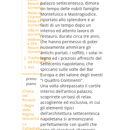
palazzo settecentesco, dimora
Resort in
Sorrento
un tempo delle nobili famiglie
Relais di
Montefusco e Mastrogiudice,
Charme
riportato allo splendore e ai
Relax in
fasti di un tempo dopo un
Sorrento
Ville in
intenso ed attento lavoro di
Sorrento
restauro, durato circa tre anni,
Wellness
che hanno permesso di poter
e SPA
nuovamente ammirare gli
Resort in
Sorrento
antichi portali, i soffitti, i solai in
Trasferimenti
legno ed i preziosi affreschi del
ed Escursioni
Settecento napoletano, che
Vini
spiccano sulle volte del Bar
Europa e del salone degli eventi
primo
"I Quattro Continenti".
piano
Una volta oltrepassato il cortile
Chiesa
interno dell'antico palazzo,
del
scoprirete un'oasi di relax
Rosario
accogliente ed esclusiva, in cui
I Bagni
gli elementi tipici
della
dell'architettura settecentesca
Regina
Giovanna
napoletana si armonizzano
La
perfettamente con quelli che
Cattedrale
sono gli standard altamente