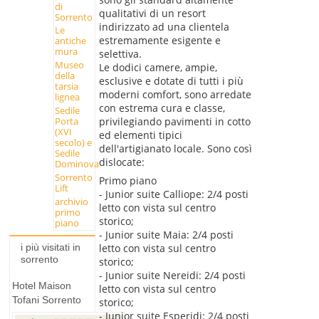
di
qualitativi di un resort
Sorrento
indirizzato ad una clientela
Le
estremamente esigente e
antiche
mura
selettiva.
Museo
Le dodici camere, ampie,
della
esclusive e dotate di tutti i più
tarsia
moderni comfort, sono arredate
lignea
con estrema cura e classe,
Sedile
privilegiando pavimenti in cotto
Porta
(XVI
ed elementi tipici
secolo) e
dell'artigianato locale. Sono così
Sedile
dislocate:
Dominova
Sorrento
Primo piano
Lift
- Junior suite Calliope: 2/4 posti
archivio
letto con vista sul centro
primo
storico;
piano
- Junior suite Maia: 2/4 posti
letto con vista sul centro
i più visitati in
sorrento
storico;
- Junior suite Nereidi: 2/4 posti
Hotel Maison
letto con vista sul centro
Tofani Sorrento
storico;
- Junior suite Esperidi: 2/4 posti