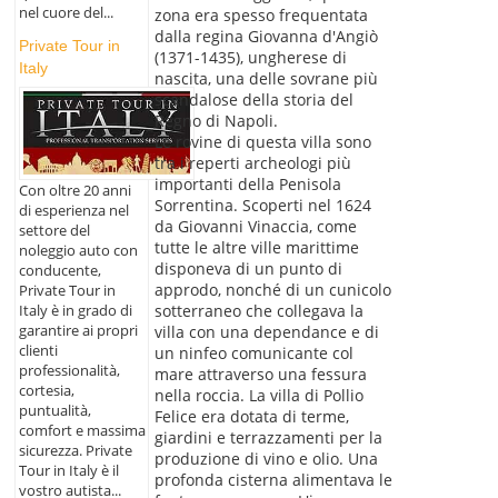
nel cuore del...
zona era spesso frequentata
dalla regina Giovanna d'Angiò
Private Tour in
(1371-1435), ungherese di
Italy
nascita, una delle sovrane più
scandalose della storia del
Regno di Napoli.
Le rovine di questa villa sono
tra i reperti archeologi più
importanti della Penisola
Con oltre 20 anni
Sorrentina. Scoperti nel 1624
di esperienza nel
da Giovanni Vinaccia, come
settore del
tutte le altre ville marittime
noleggio auto con
disponeva di un punto di
conducente,
approdo, nonché di un cunicolo
Private Tour in
Italy è in grado di
sotterraneo che collegava la
garantire ai propri
villa con una dependance e di
clienti
un ninfeo comunicante col
professionalità,
mare attraverso una fessura
cortesia,
nella roccia. La villa di Pollio
puntualità,
Felice era dotata di terme,
comfort e massima
giardini e terrazzamenti per la
sicurezza. Private
produzione di vino e olio. Una
Tour in Italy è il
profonda cisterna alimentava le
vostro autista...