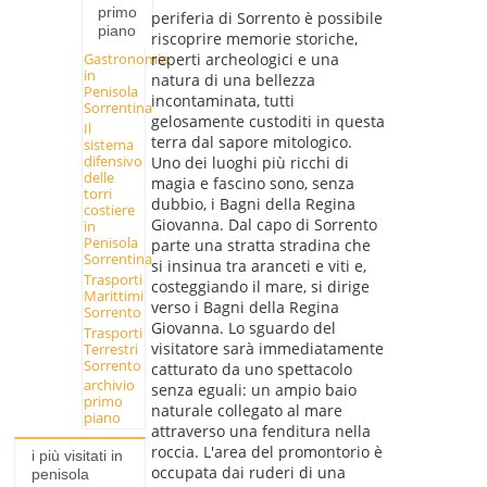
primo
periferia di Sorrento è possibile
piano
riscoprire memorie storiche,
Gastronomia
reperti archeologici e una
in
natura di una bellezza
Penisola
incontaminata, tutti
Sorrentina
gelosamente custoditi in questa
Il
terra dal sapore mitologico.
sistema
difensivo
Uno dei luoghi più ricchi di
delle
magia e fascino sono, senza
torri
dubbio, i Bagni della Regina
costiere
Giovanna. Dal capo di Sorrento
in
Penisola
parte una stratta stradina che
Sorrentina
si insinua tra aranceti e viti e,
Trasporti
costeggiando il mare, si dirige
Marittimi
verso i Bagni della Regina
Sorrento
Giovanna. Lo sguardo del
Trasporti
visitatore sarà immediatamente
Terrestri
Sorrento
catturato da uno spettacolo
archivio
senza eguali: un ampio baio
primo
naturale collegato al mare
piano
attraverso una fenditura nella
roccia. L'area del promontorio è
i più visitati in
occupata dai ruderi di una
penisola