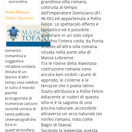
grandiosa villa romana,
sorrentina
costruita al tempo
Hotel Maison
dell'imperatore Domiziano (81-
96 DC) ed appartenuta a Pollio
Tofani Sorrento
Felice. Lo spettacolo offerto è
fantastico ed è possibile
ammirare in un solo colpo
d'occhio l'intera costa, da Punta
Scutolo all'altra villa romana,
Sorrento:
situata nella parte alta di
romantica e
Massa Lubrense.
suggestiva
Tra le rovine della maestosa
cittadina costiera,
costruzione romana sono
dotata di un
ancora ben visibili i punti di
fascino d'altri
approdo, le cisterne e le
tempi, resa celebre
terrazze che il poeta latino
in tutto il mondo
Stazio attribuisce a Pollio Felice.
perché
Adiacente ai ruderi di questa
protagonista di
villa vi è la sagoma di una
numerose canzoni
piscina naturale, accessibile
nonché cornice di
attraverso un arco naturale (ex
tante pellicole
ninfeo romano, noto come
cinematografiche.
Ed è in
Bagni di Diana).
quest'atmosfera,
Secondo la leggenda, questa