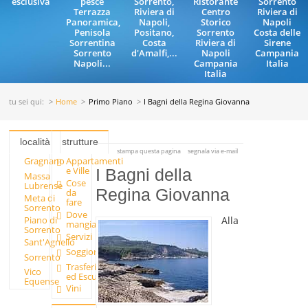
esclusiva
pesce
Sorrento,
Ristorante
Sorrento
Terrazza
Riviera di
Centro
Riviera di
Panoramica,
Napoli,
Storico
Napoli
Penisola
Positano,
Sorrento
Costa delle
Sorrentina
Costa
Riviera di
Sirene
Sorrento
d'Amalfi,...
Napoli
Campania
Napoli...
Campania
Italia
Italia
tu sei qui:
Home
Primo Piano
I Bagni della Regina Giovanna
località
strutture
stampa questa pagina
segnala via e-mail
Gragnano
Appartamenti
e Ville
I Bagni della
Massa
Cose
Lubrense
Regina Giovanna
da
Meta di
fare
Sorrento
Dove
Alla
Piano di
mangiare
Sorrento
Servizi
Sant'Agnello
Soggiornare
Sorrento
Trasferimenti
Vico
ed Escursioni
Equense
Vini