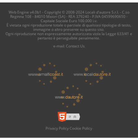
Web Engine v4.0b1 - Copyright © 2008-2024 Locali d'autore S.r.l. - C.so
Reginna 108 - 84010 Maiori (SA) - REA 379240 - P.IVA 04599690650 -
Capitale Sociale Euro 100.000 i.v.
È vietata ogni riproduzione totale o parziale di qualsiasi tipologia di testo,
immagine o altro presente su questo sito.
Ogni riproduzione non espressamente autorizzata viola la Legge 633/41 e
pertanto è perseguibile penalmente.
e-mail:
Contact Us
Privacy Policy
Cookie Policy