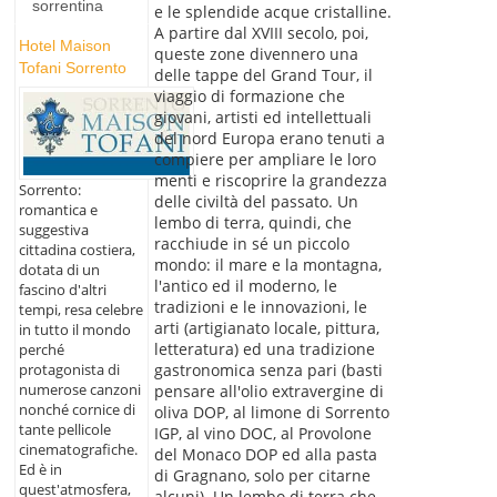
sorrentina
e le splendide acque cristalline.
A partire dal XVIII secolo, poi,
Hotel Maison
queste zone divennero una
Tofani Sorrento
delle tappe del Grand Tour, il
viaggio di formazione che
giovani, artisti ed intellettuali
del nord Europa erano tenuti a
compiere per ampliare le loro
menti e riscoprire la grandezza
Sorrento:
delle civiltà del passato. Un
romantica e
lembo di terra, quindi, che
suggestiva
racchiude in sé un piccolo
cittadina costiera,
mondo: il mare e la montagna,
dotata di un
l'antico ed il moderno, le
fascino d'altri
tradizioni e le innovazioni, le
tempi, resa celebre
arti (artigianato locale, pittura,
in tutto il mondo
letteratura) ed una tradizione
perché
protagonista di
gastronomica senza pari (basti
numerose canzoni
pensare all'olio extravergine di
nonché cornice di
oliva DOP, al limone di Sorrento
tante pellicole
IGP, al vino DOC, al Provolone
cinematografiche.
del Monaco DOP ed alla pasta
Ed è in
di Gragnano, solo per citarne
quest'atmosfera,
alcuni). Un lembo di terra che