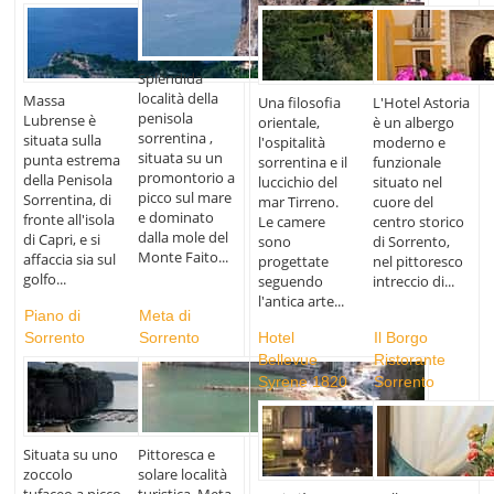
Splendida
località della
Massa
Una filosofia
L'Hotel Astoria
penisola
Lubrense è
orientale,
è un albergo
sorrentina ,
situata sulla
l'ospitalità
moderno e
situata su un
punta estrema
sorrentina e il
funzionale
promontorio a
della Penisola
luccichio del
situato nel
picco sul mare
Sorrentina, di
mar Tirreno.
cuore del
e dominato
fronte all'isola
Le camere
centro storico
dalla mole del
di Capri, e si
sono
di Sorrento,
Monte Faito...
affaccia sia sul
progettate
nel pittoresco
golfo...
seguendo
intreccio di...
l'antica arte...
Piano di
Meta di
Sorrento
Sorrento
Hotel
Il Borgo
Bellevue
Ristorante
Syrene 1820
Sorrento
Situata su uno
Pittoresca e
zoccolo
solare località