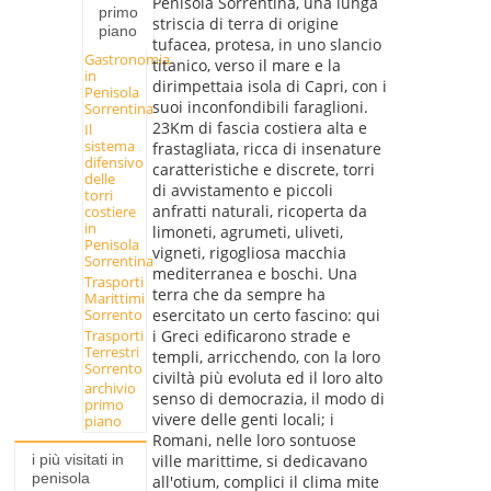
Penisola Sorrentina, una lunga
primo
striscia di terra di origine
piano
tufacea, protesa, in uno slancio
Gastronomia
titanico, verso il mare e la
in
dirimpettaia isola di Capri, con i
Penisola
suoi inconfondibili faraglioni.
Sorrentina
23Km di fascia costiera alta e
Il
sistema
frastagliata, ricca di insenature
difensivo
caratteristiche e discrete, torri
delle
di avvistamento e piccoli
torri
anfratti naturali, ricoperta da
costiere
in
limoneti, agrumeti, uliveti,
Penisola
vigneti, rigogliosa macchia
Sorrentina
mediterranea e boschi. Una
Trasporti
terra che da sempre ha
Marittimi
Sorrento
esercitato un certo fascino: qui
Trasporti
i Greci edificarono strade e
Terrestri
templi, arricchendo, con la loro
Sorrento
civiltà più evoluta ed il loro alto
archivio
senso di democrazia, il modo di
primo
vivere delle genti locali; i
piano
Romani, nelle loro sontuose
i più visitati in
ville marittime, si dedicavano
penisola
all'otium, complici il clima mite