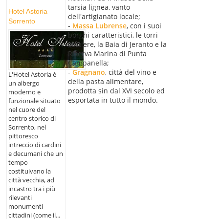
tarsia lignea, vanto
Hotel Astoria
dell'artigianato locale;
Sorrento
-
Massa Lubrense
, con i suoi
borghi caratteristici, le torri
costiere, la Baia di Jeranto e la
Riserva Marina di Punta
Campanella;
-
Gragnano
, città del vino e
L'Hotel Astoria è
della pasta alimentare,
un albergo
prodotta sin dal XVI secolo ed
moderno e
esportata in tutto il mondo.
funzionale situato
nel cuore del
centro storico di
Sorrento, nel
pittoresco
intreccio di cardini
e decumani che un
tempo
costituivano la
città vecchia, ad
incastro tra i più
rilevanti
monumenti
cittadini (come il...