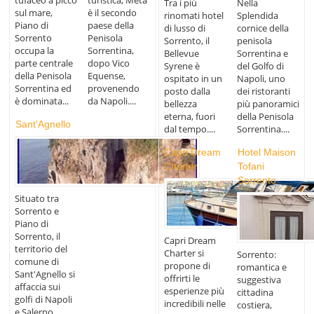
tufaceo a picco
turistica, Meta
Tra i più
Nella
sul mare,
è il secondo
rinomati hotel
Splendida
Piano di
paese della
di lusso di
cornice della
Sorrento
Penisola
Sorrento, il
penisola
occupa la
Sorrentina,
Bellevue
Sorrentina e
parte centrale
dopo Vico
Syrene è
del Golfo di
della Penisola
Equense,
ospitato in un
Napoli, uno
Sorrentina ed
provenendo
posto dalla
dei ristoranti
è dominata...
da Napoli....
bellezza
più panoramici
eterna, fuori
della Penisola
Sant'Agnello
dal tempo....
Sorrentina....
Capri Dream
Hotel Maison
Charter
Tofani
Sorrento
Situato tra
Sorrento e
Piano di
Sorrento, il
Capri Dream
territorio del
Charter si
Sorrento:
comune di
propone di
romantica e
Sant'Agnello si
offrirti le
suggestiva
affaccia sui
esperienze più
cittadina
golfi di Napoli
incredibili nelle
costiera,
e Salerno,...