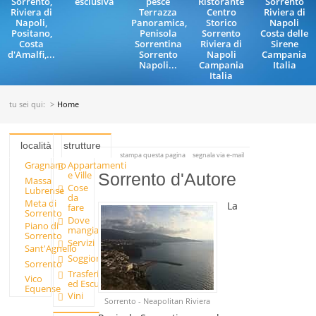
Sorrento,
esclusiva
pesce
Ristorante
Sorrento
Riviera di
Terrazza
Centro
Riviera di
Napoli,
Panoramica,
Storico
Napoli
Positano,
Penisola
Sorrento
Costa delle
Costa
Sorrentina
Riviera di
Sirene
d'Amalfi,...
Sorrento
Napoli
Campania
Napoli...
Campania
Italia
Italia
tu sei qui:
Home
località
strutture
stampa questa pagina
segnala via e-mail
Gragnano
Appartamenti
e Ville
Sorrento d'Autore
Massa
Cose
Lubrense
da
Meta di
La
fare
Sorrento
Dove
Piano di
mangiare
Sorrento
Servizi
Sant'Agnello
Soggiornare
Sorrento
Trasferimenti
Vico
ed Escursioni
Equense
Vini
Sorrento - Neapolitan Riviera