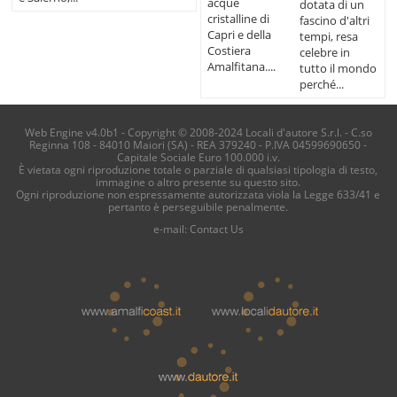
acque
dotata di un
cristalline di
fascino d'altri
Capri e della
tempi, resa
Costiera
celebre in
Amalfitana....
tutto il mondo
perché...
Web Engine v4.0b1 - Copyright © 2008-2024 Locali d'autore S.r.l. - C.so
Reginna 108 - 84010 Maiori (SA) - REA 379240 - P.IVA 04599690650 -
Capitale Sociale Euro 100.000 i.v.
È vietata ogni riproduzione totale o parziale di qualsiasi tipologia di testo,
immagine o altro presente su questo sito.
Ogni riproduzione non espressamente autorizzata viola la Legge 633/41 e
pertanto è perseguibile penalmente.
e-mail:
Contact Us