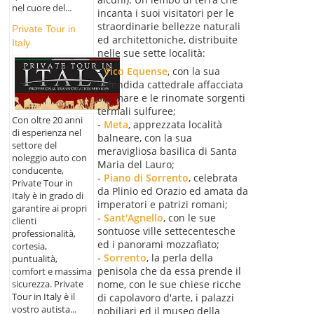
nel cuore del...
incanta i suoi visitatori per le
straordinarie bellezze naturali
Private Tour in
ed architettoniche, distribuite
Italy
nelle sue sette località:
-
Vico Equense
, con la sua
splendida cattedrale affacciata
sul mare e le rinomate sorgenti
termali sulfuree;
Con oltre 20 anni
-
Meta
, apprezzata località
di esperienza nel
balneare, con la sua
settore del
meravigliosa basilica di Santa
noleggio auto con
Maria del Lauro;
conducente,
-
Piano di Sorrento
, celebrata
Private Tour in
da Plinio ed Orazio ed amata da
Italy è in grado di
imperatori e patrizi romani;
garantire ai propri
-
Sant'Agnello
, con le sue
clienti
sontuose ville settecentesche
professionalità,
ed i panorami mozzafiato;
cortesia,
-
Sorrento
, la perla della
puntualità,
penisola che da essa prende il
comfort e massima
sicurezza. Private
nome, con le sue chiese ricche
Tour in Italy è il
di capolavoro d'arte, i palazzi
vostro autista...
nobiliari ed il museo della