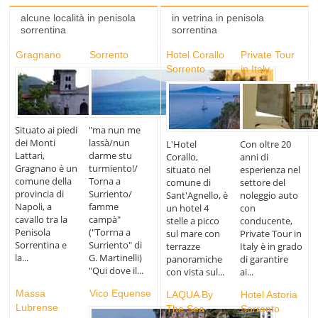
alcune località in penisola
in vetrina in penisola
sorrentina
sorrentina
Gragnano
Sorrento
Hotel Corallo
Private Tour
Sorrento
in Italy
Situato ai piedi
"ma nun me
dei Monti
lassà/nun
L'Hotel
Con oltre 20
Lattari,
darme stu
Corallo,
anni di
Gragnano è un
turmiento!/
situato nel
esperienza nel
comune della
Torna a
comune di
settore del
provincia di
Surriento/
Sant'Agnello, è
noleggio auto
Napoli, a
famme
un hotel 4
con
cavallo tra la
campà"
stelle a picco
conducente,
Penisola
("Torrna a
sul mare con
Private Tour in
Sorrentina e
Surriento" di
terrazze
Italy è in grado
la...
G. Martinelli)
panoramiche
di garantire
"Qui dove il...
con vista sul...
ai...
Massa
Vico Equense
LAQUA By
Hotel Astoria
Lubrense
The Sea
Sorrento