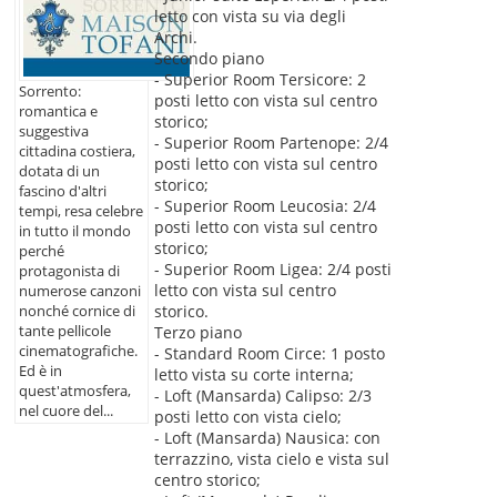
letto con vista su via degli
Archi.
Secondo piano
- Superior Room Tersicore: 2
Sorrento:
posti letto con vista sul centro
romantica e
storico;
suggestiva
- Superior Room Partenope: 2/4
cittadina costiera,
posti letto con vista sul centro
dotata di un
storico;
fascino d'altri
- Superior Room Leucosia: 2/4
tempi, resa celebre
posti letto con vista sul centro
in tutto il mondo
storico;
perché
- Superior Room Ligea: 2/4 posti
protagonista di
letto con vista sul centro
numerose canzoni
storico.
nonché cornice di
tante pellicole
Terzo piano
cinematografiche.
- Standard Room Circe: 1 posto
Ed è in
letto vista su corte interna;
quest'atmosfera,
- Loft (Mansarda) Calipso: 2/3
nel cuore del...
posti letto con vista cielo;
- Loft (Mansarda) Nausica: con
terrazzino, vista cielo e vista sul
centro storico;