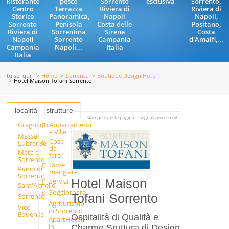
Ristorante
pesce
Sorrento
esclusiva
Sorrento,
Centro
Terrazza
Riviera di
Riviera di
Storico
Panoramica,
Napoli
Napoli,
Sorrento
Penisola
Costa delle
Positano,
Riviera di
Sorrentina
Sirene
Costa
Napoli
Sorrento
Campania
d'Amalfi,...
Campania
Napoli...
Italia
Italia
tu sei qui:
Home
Sorrento
Boutique Design Hotel
Hotel Maison Tofani Sorrento
località
strutture
stampa questa pagina
segnala via e-mail
Gragnano
Appartamenti
e Ville
Massa
Cose
Lubrense
da
Meta di
fare
Sorrento
Dove
Piano di
mangiare
Sorrento
Servizi
Hotel Maison
Sant'Agnello
Soggiornare
Sorrento
Tofani Sorrento
Agriturismo
Vico
in Sorrento
Equense
Ospitalità di Qualità e
ApartHotel
in
Charme Sruttura di Design