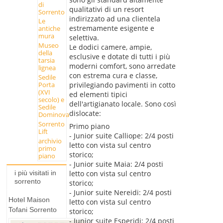
di
qualitativi di un resort
Sorrento
indirizzato ad una clientela
Le
estremamente esigente e
antiche
mura
selettiva.
Museo
Le dodici camere, ampie,
della
esclusive e dotate di tutti i più
tarsia
moderni comfort, sono arredate
lignea
con estrema cura e classe,
Sedile
privilegiando pavimenti in cotto
Porta
(XVI
ed elementi tipici
secolo) e
dell'artigianato locale. Sono così
Sedile
dislocate:
Dominova
Sorrento
Primo piano
Lift
- Junior suite Calliope: 2/4 posti
archivio
letto con vista sul centro
primo
storico;
piano
- Junior suite Maia: 2/4 posti
letto con vista sul centro
i più visitati in
sorrento
storico;
- Junior suite Nereidi: 2/4 posti
Hotel Maison
letto con vista sul centro
Tofani Sorrento
storico;
- Junior suite Esperidi: 2/4 posti