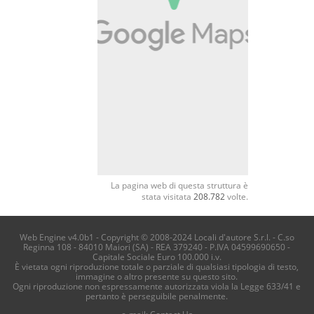
La pagina web di questa struttura è
stata visitata
208.782
volte.
Web Engine v4.0b1 - Copyright © 2008-2024 Locali d'autore S.r.l. - C.so
Reginna 108 - 84010 Maiori (SA) - REA 379240 - P.IVA 04599690650 -
Capitale Sociale Euro 100.000 i.v.
È vietata ogni riproduzione totale o parziale di qualsiasi tipologia di testo,
immagine o altro presente su questo sito.
Ogni riproduzione non espressamente autorizzata viola la Legge 633/41 e
pertanto è perseguibile penalmente.