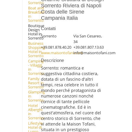
Sorrento
Sorrento Riviera di Napoli
Boat and
Costa delle Sirene
Breakfast
in
Campania Italia
Sorrento
Boutique
Contatti
Design
Hotel in
Sorrento
Via San Cesareo,
Sorrento
34
Business
+39.081.878.40.20
+39.081.807.13.63
Shopping
Hotel in
www.maisontofani.com
info@maisontofani.com
Sorrento
Descrizione
Camping
- Villaggi
Sorrento: romantica e
in
Sorrento
suggestiva cittadina costiera,
Family
dotata di un fascino d'altri
Resort in
tempi, resa celebre in tutto il
Sorrento
mondo perché protagonista di
Glamping
numerose canzoni nonché
in
Sorrento
cornice di tante pellicole
Hotel
cinematografiche. Ed è in
Alberghi
quest'atmosfera, nel cuore del
in
Sorrento
centro storico di Sorrento, che
Lifestyle
vi attende la Maison Tofani,
Hotel di
situata in un prestigioso
Lusso