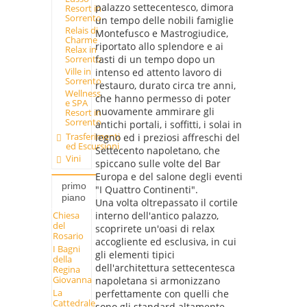
palazzo settecentesco, dimora
Resort in
Sorrento
un tempo delle nobili famiglie
Relais di
Montefusco e Mastrogiudice,
Charme
riportato allo splendore e ai
Relax in
fasti di un tempo dopo un
Sorrento
Ville in
intenso ed attento lavoro di
Sorrento
restauro, durato circa tre anni,
Wellness
che hanno permesso di poter
e SPA
nuovamente ammirare gli
Resort in
Sorrento
antichi portali, i soffitti, i solai in
Trasferimenti
legno ed i preziosi affreschi del
ed Escursioni
Settecento napoletano, che
Vini
spiccano sulle volte del Bar
Europa e del salone degli eventi
primo
"I Quattro Continenti".
piano
Una volta oltrepassato il cortile
Chiesa
interno dell'antico palazzo,
del
scoprirete un'oasi di relax
Rosario
accogliente ed esclusiva, in cui
I Bagni
gli elementi tipici
della
dell'architettura settecentesca
Regina
Giovanna
napoletana si armonizzano
La
perfettamente con quelli che
Cattedrale
sono gli standard altamente