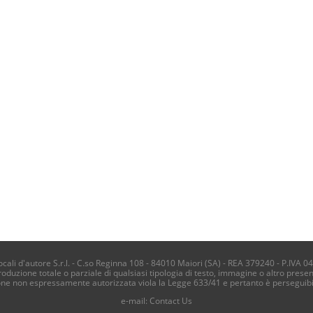
li d'autore S.r.l. - C.so Reginna 108 - 84010 Maiori (SA) - REA 379240 - P.IVA 0
produzione totale o parziale di qualsiasi tipologia di testo, immagine o altro presen
one non espressamente autorizzata viola la Legge 633/41 e pertanto è perseguib
e-mail:
Contact Us