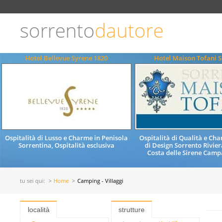
Scegli
la
lingua
sorrento
dautore
ITALIANO
ENGLISH
Hotel Bellevue Syrene 1820
Hotel Maison Tofani 
Ospitalità di Lusso e Charme in Penisola
Ospitalità di Qualità e Ch
Sorrentina, Ospitalità esclusiva
di Design Sorrento Rivier
Costa delle Sirene Campa
tu sei qui:
Home
Camping - Villaggi
località
strutture