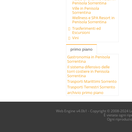
Penisola Sorrentina
Ville in Penisola
Sorrentina
Wellness e SPA Resort in
Penisola Sorrentina
Trasferimenti ed
Escursioni
Vini
primo piano
Gastronomia in Penisola
Sorrentina
Il sistema difensivo delle
torri costiere in Penisola
Sorrentina
Trasporti Marittimi Sorrento
Trasporti Terrestri Sorrento
archivio primo piano
Web Engine v4.0b1 - Copyright © 2008-2024 Loca
È vietata ogni ri
Ogni riproduzi