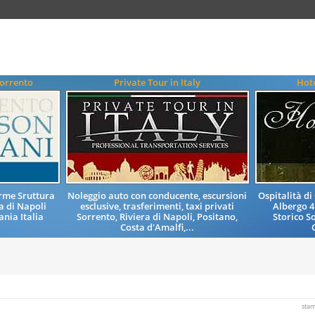
Sorrento
Private Tour in Italy
Hote
arme Sruttura
Noleggio auto con conducente, escursioni
Ospitalità d
a di Napoli
esclusive, trasferimenti, taxi privati
Albergo 4
nia Italia
Sorrento, Riviera di Napoli, Positano,
Storico S
Costa d'Amalfi,...
sta