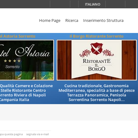
ITALIANO
Home Page
Ricerca
Inserimento Struttura
l Astoria Sorrento
Il Borgo Ristorante Sorrento
i Qualità Camere e Colazione
Cucina tradizionale, Gastronomia
 Stelle Ristorante Centro
Mediterranea, specialità a base di pesce
orrento Riviera di Napoli
Terrazza Panoramica, Penisola
Campania Italia
Sorrentina Sorrento Napoli...
mpa questa pagina
segnala via e-mail