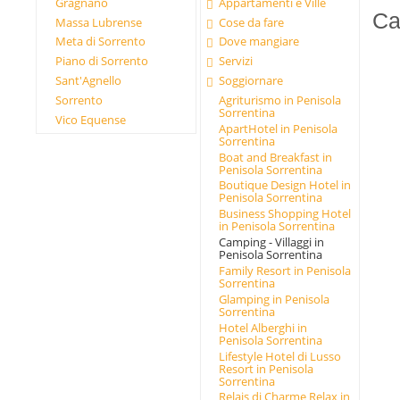
Gragnano
Appartamenti e Ville
Ca
Massa Lubrense
Cose da fare
Meta di Sorrento
Dove mangiare
Piano di Sorrento
Servizi
Sant'Agnello
Soggiornare
Sorrento
Agriturismo in Penisola
Sorrentina
Vico Equense
ApartHotel in Penisola
Sorrentina
Boat and Breakfast in
Penisola Sorrentina
Boutique Design Hotel in
Penisola Sorrentina
Business Shopping Hotel
in Penisola Sorrentina
Camping - Villaggi in
Penisola Sorrentina
Family Resort in Penisola
Sorrentina
Glamping in Penisola
Sorrentina
Hotel Alberghi in
Penisola Sorrentina
Lifestyle Hotel di Lusso
Resort in Penisola
Sorrentina
Relais di Charme Relax in