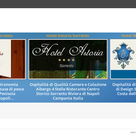
orrento
Hotel Astoria Sorrento
Hotel M
astronomia
Ospitalità di Qualità Camere e Colazione
Ospitalità d
base di pesce
Albergo 4 Stelle Ristorante Centro
di Design 
Penisola
Storico Sorrento Riviera di Napoli
Costa del
apoli...
Campania Italia
sta