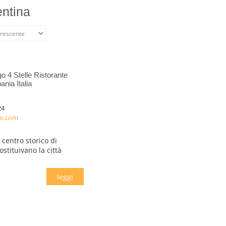
entina
o 4 Stelle Ristorante
nia Italia
24
to.com
centro storico di
stituivano la città
leggi