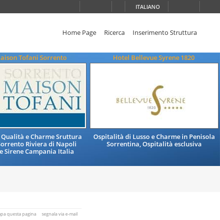
ITALIANO
Home Page
Ricerca
Inserimento Struttura
aison Tofani Sorrento
Hotel Bellevue Syrene 1820
i Qualità e Charme Sruttura
Ospitalità di Lusso e Charme in Penisola
Sorrento Riviera di Napoli
Sorrentina, Ospitalità esclusiva
le Sirene Campania Italia
mpa questa pagina
segnala via e-mail