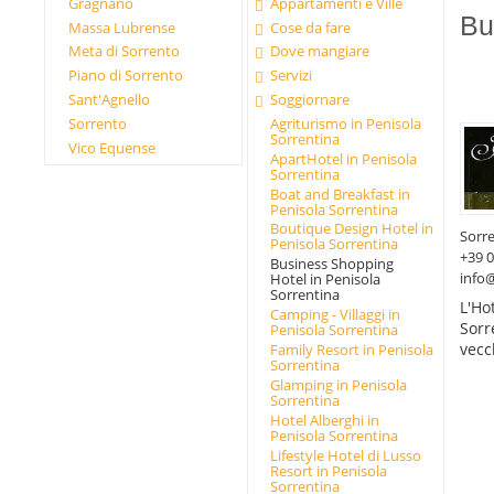
Gragnano
Appartamenti e Ville
Bu
Massa Lubrense
Cose da fare
Meta di Sorrento
Dove mangiare
Piano di Sorrento
Servizi
Sant'Agnello
Soggiornare
Sorrento
Agriturismo in Penisola
Sorrentina
Vico Equense
ApartHotel in Penisola
Sorrentina
Boat and Breakfast in
Penisola Sorrentina
Boutique Design Hotel in
Sorr
Penisola Sorrentina
+39 
Business Shopping
info
Hotel in Penisola
Sorrentina
L'Ho
Camping - Villaggi in
Sorr
Penisola Sorrentina
vecc
Family Resort in Penisola
Sorrentina
Glamping in Penisola
Sorrentina
Hotel Alberghi in
Penisola Sorrentina
Lifestyle Hotel di Lusso
Resort in Penisola
Sorrentina