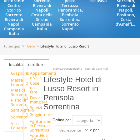
Ristorante
Sorrento
pesce
esclusiva
Sorrento,
Centro
Riviera di
Terrazza
Riviera di
Storico
Napoli
Panoramica,
Napoli,
Sorrento
Costa delle
Penisola
Positano,
Riviera di
Sirene
Sorrentina
Costa
Napoli
Campania
Sorrento
d'Amalfi,...
Campania
Italia
Napoli...
Italia
tu sei qui:
Home
Lifestyle Hotel di Lusso Resort
località
strutture
stampa questa pagina
segnala via e-mail
Gragnano
Appartamenti
e Ville
Lifestyle Hotel di
Massa
Cose
Lubrense
Lusso Resort in
da
Meta di
fare
Sorrento
Penisola
Dove
Piano di
mangiare
Sorrento
Sorrentina
Servizi
Sant'Agnello
Soggiornare
Sorrento
Ordina per
Agriturismo
Vico
in Penisola
Equense
Sorrentina
e per
ApartHotel
in Penisola