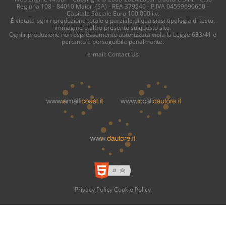
Reginna 108 - 84010 Maiori (SA) - REA 379240 - P.IVA 04599690650 -
Capitale Sociale Euro 100.000 i.v.
È vietata ogni riproduzione totale o parziale di qualsiasi tipologia di testo,
immagine o altro presente su questo sito.
Ogni riproduzione non espressamente autorizzata viola la Legge 633/41 e
pertanto è perseguibile penalmente.
e-mail:
Contact Us
Privacy Policy
Cookie Policy