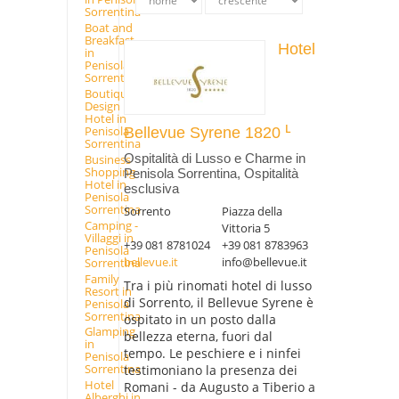
Sorrentina
Boat and
Breakfast
Hotel
in
Penisola
Sorrentina
Boutique
Design
Hotel in
Penisola
Bellevue Syrene 1820
Sorrentina
Ospitalità di Lusso e Charme in
Business
Shopping
Penisola Sorrentina, Ospitalità
Hotel in
esclusiva
Penisola
Sorrentina
Sorrento
Piazza della
Camping -
Vittoria 5
Villaggi in
+39 081 8781024
+39 081 8783963
Penisola
bellevue.it
info@bellevue.it
Sorrentina
Family
Tra i più rinomati hotel di lusso
Resort in
di Sorrento, il Bellevue Syrene è
Penisola
Sorrentina
ospitato in un posto dalla
Glamping
bellezza eterna, fuori dal
in
tempo. Le peschiere e i ninfei
Penisola
Sorrentina
testimoniano la presenza dei
Hotel
Romani - da Augusto a Tiberio a
Alberghi in