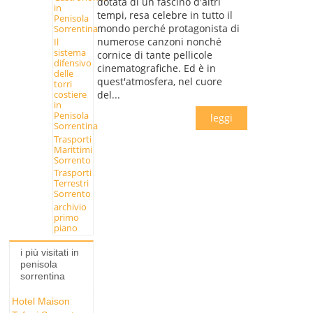
dotata di un fascino d'altri
in
tempi, resa celebre in tutto il
Penisola
mondo perché protagonista di
Sorrentina
numerose canzoni nonché
Il
sistema
cornice di tante pellicole
difensivo
cinematografiche. Ed è in
delle
quest'atmosfera, nel cuore
torri
del...
costiere
in
Penisola
leggi
Sorrentina
Trasporti
Marittimi
Sorrento
Trasporti
Terrestri
Sorrento
archivio
primo
piano
i più visitati in
penisola
sorrentina
Hotel Maison