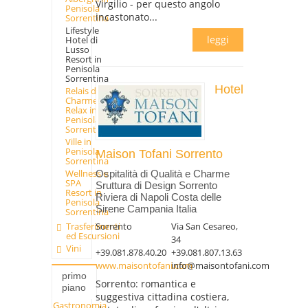
Virgilio - per questo angolo
Penisola
incastonato...
Sorrentina
Lifestyle
leggi
Hotel di
Lusso
Resort in
Penisola
Sorrentina
Hotel
Relais di
Charme
Relax in
Penisola
Sorrentina
Ville in
Penisola
Maison Tofani Sorrento
Sorrentina
Wellness e
Ospitalità di Qualità e Charme
SPA
Sruttura di Design Sorrento
Resort in
Riviera di Napoli Costa delle
Penisola
Sirene Campania Italia
Sorrentina
Sorrento
Via San Cesareo,
Trasferimenti
ed Escursioni
34
Vini
+39.081.878.40.20
+39.081.807.13.63
www.maisontofani.com
info@maisontofani.com
primo
Sorrento: romantica e
piano
suggestiva cittadina costiera,
Gastronomia