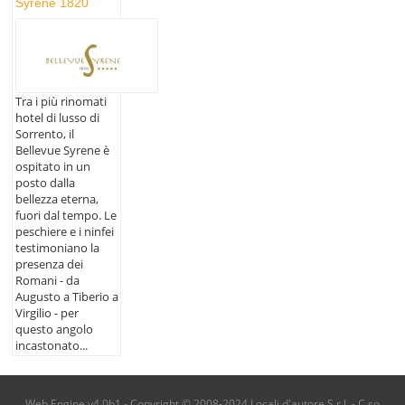
Syrene 1820
Tra i più rinomati
hotel di lusso di
Sorrento, il
Bellevue Syrene è
ospitato in un
posto dalla
bellezza eterna,
fuori dal tempo. Le
peschiere e i ninfei
testimoniano la
presenza dei
Romani - da
Augusto a Tiberio a
Virgilio - per
questo angolo
incastonato...
Web Engine v4.0b1 - Copyright © 2008-2024 Locali d'autore S.r.l. - C.so