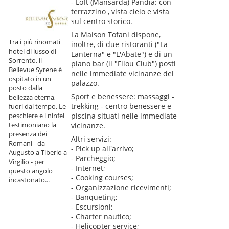
- Loft (Mansarda) Pandia: con
terrazzino , vista cielo e vista
sul centro storico.
La Maison Tofani dispone,
Tra i più rinomati
inoltre, di due ristoranti ("La
hotel di lusso di
Lanterna" e "L'Abate") e di un
Sorrento, il
piano bar (il "Filou Club") posti
Bellevue Syrene è
nelle immediate vicinanze del
ospitato in un
palazzo.
posto dalla
Sport e benessere: massaggi -
bellezza eterna,
trekking - centro benessere e
fuori dal tempo. Le
piscina situati nelle immediate
peschiere e i ninfei
testimoniano la
vicinanze.
presenza dei
Altri servizi:
Romani - da
- Pick up all'arrivo;
Augusto a Tiberio a
- Parcheggio;
Virgilio - per
- Internet;
questo angolo
- Cooking courses;
incastonato...
- Organizzazione ricevimenti;
- Banqueting;
- Escursioni;
- Charter nautico;
- Helicopter service;