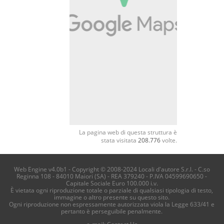
La pagina web di questa struttura è
stata visitata
208.776
volte.
Web Engine v4.0b1 - Copyright © 2008-2024 Locali d'autore S.r.l. - C.so
Reginna 108 - 84010 Maiori (SA) - REA 379240 - P.IVA 04599690650 -
Capitale Sociale Euro 100.000 i.v.
È vietata ogni riproduzione totale o parziale di qualsiasi tipologia di testo,
immagine o altro presente su questo sito.
Ogni riproduzione non espressamente autorizzata viola la Legge 633/41 e
pertanto è perseguibile penalmente.