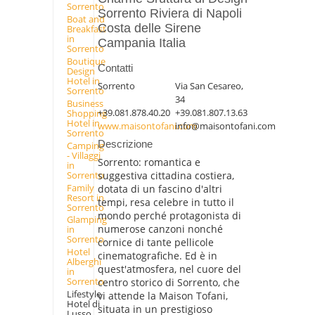
Sorrento
Sorrento Riviera di Napoli
Boat and
Costa delle Sirene
Breakfast
in
Campania Italia
Sorrento
Boutique
Contatti
Design
Hotel in
Sorrento
Via San Cesareo,
Sorrento
34
Business
+39.081.878.40.20
+39.081.807.13.63
Shopping
Hotel in
www.maisontofani.com
info@maisontofani.com
Sorrento
Descrizione
Camping
- Villaggi
Sorrento: romantica e
in
Sorrento
suggestiva cittadina costiera,
Family
dotata di un fascino d'altri
Resort in
tempi, resa celebre in tutto il
Sorrento
mondo perché protagonista di
Glamping
numerose canzoni nonché
in
Sorrento
cornice di tante pellicole
Hotel
cinematografiche. Ed è in
Alberghi
quest'atmosfera, nel cuore del
in
Sorrento
centro storico di Sorrento, che
Lifestyle
vi attende la Maison Tofani,
Hotel di
situata in un prestigioso
Lusso