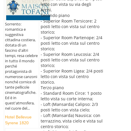
letto con vista su via degli
Archi.
Secondo piano
- Superior Room Tersicore: 2
Sorrento:
posti letto con vista sul centro
romantica e
storico;
suggestiva
- Superior Room Partenope: 2/4
cittadina costiera,
posti letto con vista sul centro
dotata di un
storico;
fascino d'altri
- Superior Room Leucosia: 2/4
tempi, resa celebre
posti letto con vista sul centro
in tutto il mondo
storico;
perché
- Superior Room Ligea: 2/4 posti
protagonista di
letto con vista sul centro
numerose canzoni
storico.
nonché cornice di
tante pellicole
Terzo piano
cinematografiche.
- Standard Room Circe: 1 posto
Ed è in
letto vista su corte interna;
quest'atmosfera,
- Loft (Mansarda) Calipso: 2/3
nel cuore del...
posti letto con vista cielo;
- Loft (Mansarda) Nausica: con
Hotel Bellevue
terrazzino, vista cielo e vista sul
Syrene 1820
centro storico;