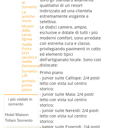
di
qualitativi di un resort
Sorrento
indirizzato ad una clientela
Le
estremamente esigente e
antiche
mura
selettiva.
Museo
Le dodici camere, ampie,
della
esclusive e dotate di tutti i più
tarsia
moderni comfort, sono arredate
lignea
con estrema cura e classe,
Sedile
privilegiando pavimenti in cotto
Porta
(XVI
ed elementi tipici
secolo) e
dell'artigianato locale. Sono così
Sedile
dislocate:
Dominova
Sorrento
Primo piano
Lift
- Junior suite Calliope: 2/4 posti
archivio
letto con vista sul centro
primo
storico;
piano
- Junior suite Maia: 2/4 posti
letto con vista sul centro
i più visitati in
sorrento
storico;
- Junior suite Nereidi: 2/4 posti
Hotel Maison
letto con vista sul centro
Tofani Sorrento
storico;
- Junior suite Esperidi: 2/4 posti