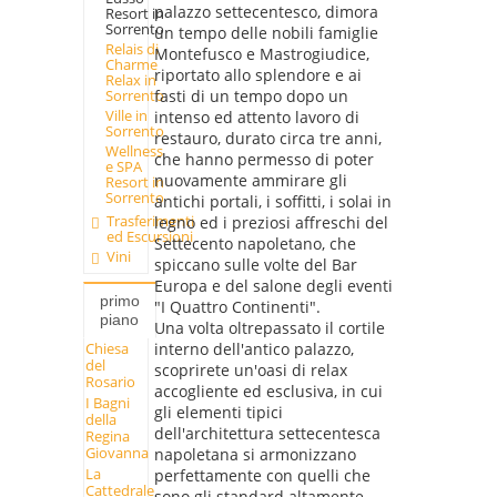
palazzo settecentesco, dimora
Resort in
Sorrento
un tempo delle nobili famiglie
Relais di
Montefusco e Mastrogiudice,
Charme
riportato allo splendore e ai
Relax in
fasti di un tempo dopo un
Sorrento
Ville in
intenso ed attento lavoro di
Sorrento
restauro, durato circa tre anni,
Wellness
che hanno permesso di poter
e SPA
nuovamente ammirare gli
Resort in
Sorrento
antichi portali, i soffitti, i solai in
Trasferimenti
legno ed i preziosi affreschi del
ed Escursioni
Settecento napoletano, che
Vini
spiccano sulle volte del Bar
Europa e del salone degli eventi
primo
"I Quattro Continenti".
piano
Una volta oltrepassato il cortile
Chiesa
interno dell'antico palazzo,
del
scoprirete un'oasi di relax
Rosario
accogliente ed esclusiva, in cui
I Bagni
gli elementi tipici
della
dell'architettura settecentesca
Regina
Giovanna
napoletana si armonizzano
La
perfettamente con quelli che
Cattedrale
sono gli standard altamente