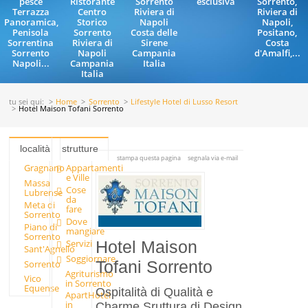
pesce
Ristorante
Sorrento
esclusiva
Sorrento,
Terrazza
Centro
Riviera di
Riviera di
Panoramica,
Storico
Napoli
Napoli,
Penisola
Sorrento
Costa delle
Positano,
Sorrentina
Riviera di
Sirene
Costa
Sorrento
Napoli
Campania
d'Amalfi,...
Napoli...
Campania
Italia
Italia
tu sei qui:
Home
Sorrento
Lifestyle Hotel di Lusso Resort
Hotel Maison Tofani Sorrento
località
strutture
stampa questa pagina
segnala via e-mail
Gragnano
Appartamenti
e Ville
Massa
Cose
Lubrense
da
Meta di
fare
Sorrento
Dove
Piano di
mangiare
Sorrento
Servizi
Hotel Maison
Sant'Agnello
Soggiornare
Sorrento
Tofani Sorrento
Agriturismo
Vico
in Sorrento
Equense
Ospitalità di Qualità e
ApartHotel
in
Charme Sruttura di Design