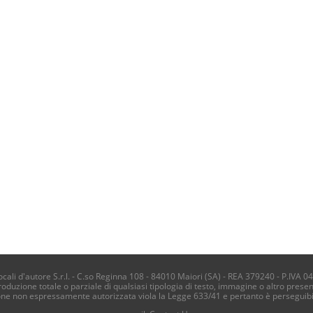
li d'autore S.r.l. - C.so Reginna 108 - 84010 Maiori (SA) - REA 379240 - P.IVA 0
produzione totale o parziale di qualsiasi tipologia di testo, immagine o altro presen
one non espressamente autorizzata viola la Legge 633/41 e pertanto è perseguib