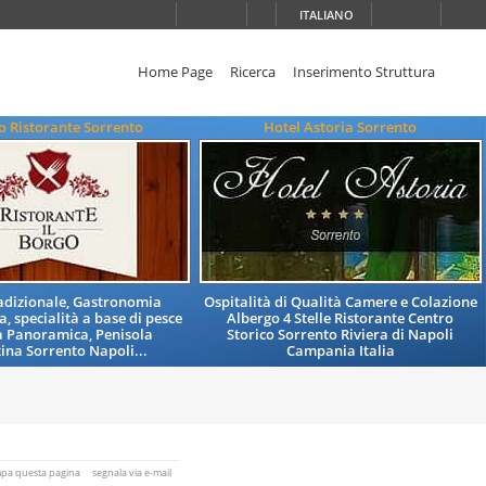
ITALIANO
Home Page
Ricerca
Inserimento Struttura
go Ristorante Sorrento
Hotel Astoria Sorrento
adizionale, Gastronomia
Ospitalità di Qualità Camere e Colazione
, specialità a base di pesce
Albergo 4 Stelle Ristorante Centro
a Panoramica, Penisola
Storico Sorrento Riviera di Napoli
ina Sorrento Napoli...
Campania Italia
mpa questa pagina
segnala via e-mail