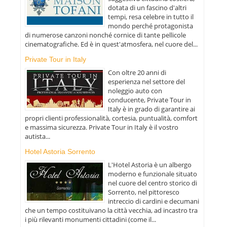
dotata di un fascino d'altri
tempi, resa celebre in tutto il
mondo perché protagonista
di numerose canzoni nonché cornice di tante pellicole
cinematografiche. Ed è in quest'atmosfera, nel cuore del...
Private Tour in Italy
Con oltre 20 anni di
esperienza nel settore del
noleggio auto con
conducente, Private Tour in
Italy è in grado di garantire ai
propri clienti professionalità, cortesia, puntualità, comfort
e massima sicurezza. Private Tour in Italy è il vostro
autista...
Hotel Astoria Sorrento
L'Hotel Astoria è un albergo
moderno e funzionale situato
nel cuore del centro storico di
Sorrento, nel pittoresco
intreccio di cardini e decumani
che un tempo costituivano la città vecchia, ad incastro tra
i più rilevanti monumenti cittadini (come il...