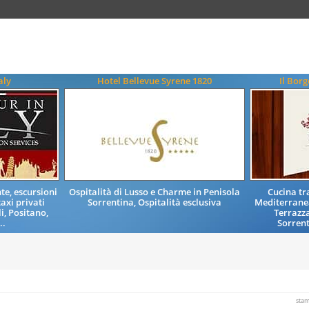
aly
Hotel Bellevue Syrene 1820
Il Bor
e, escursioni
Ospitalità di Lusso e Charme in Penisola
Cucina tr
taxi privati
Sorrentina, Ospitalità esclusiva
Mediterranea
i, Positano,
Terrazz
..
Sorrent
sta