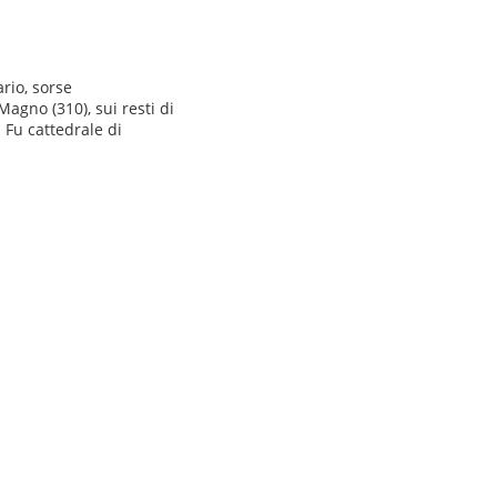
io, sorse
agno (310), sui resti di
Fu cattedrale di