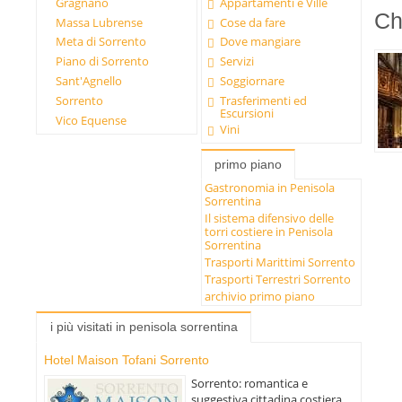
Gragnano
Appartamenti e Ville
Ch
Massa Lubrense
Cose da fare
Meta di Sorrento
Dove mangiare
Piano di Sorrento
Servizi
Sant'Agnello
Soggiornare
Sorrento
Trasferimenti ed
Escursioni
Vico Equense
Vini
primo piano
Gastronomia in Penisola
Sorrentina
Il sistema difensivo delle
torri costiere in Penisola
Sorrentina
Trasporti Marittimi Sorrento
Trasporti Terrestri Sorrento
archivio primo piano
i più visitati in penisola sorrentina
Hotel Maison Tofani Sorrento
Sorrento: romantica e
suggestiva cittadina costiera,