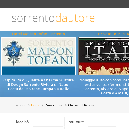
Scegli
la
lingua
sorrento
dautore
ITALIANO
ENGLISH
Hotel Maison Tofani Sorrento
Private Tour in It
Ospitalità di Qualità e Charme Sruttura
Noleggio auto con conducent
di Design Sorrento Riviera di Napoli
esclusive, trasferimenti, 
Costa delle Sirene Campania Italia
Sorrento, Riviera di Napol
Costa d'Amalfi,.
tu sei qui:
Home
Primo Piano
Chiesa del Rosario
località
strutture