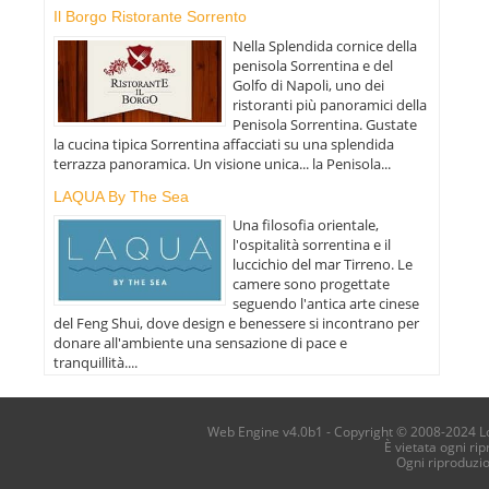
Il Borgo Ristorante Sorrento
Nella Splendida cornice della
penisola Sorrentina e del
Golfo di Napoli, uno dei
ristoranti più panoramici della
Penisola Sorrentina. Gustate
la cucina tipica Sorrentina affacciati su una splendida
terrazza panoramica. Un visione unica... la Penisola...
LAQUA By The Sea
Una filosofia orientale,
l'ospitalità sorrentina e il
luccichio del mar Tirreno. Le
camere sono progettate
seguendo l'antica arte cinese
del Feng Shui, dove design e benessere si incontrano per
donare all'ambiente una sensazione di pace e
tranquillità....
Web Engine v4.0b1 - Copyright © 2008-2024 Loca
È vietata ogni ri
Ogni riproduzi