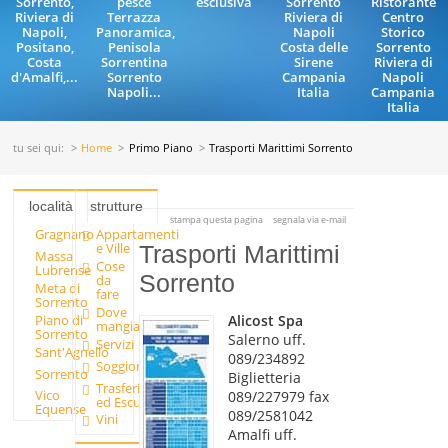
Sorrento,
pesce
esclusiva
Sorrento
Ristorante
Riviera di
Terrazza
Riviera di
Centro
Napoli,
Panoramica,
Napoli
Storico
Positano,
Penisola
Costa delle
Sorrento
Costa
Sorrentina
Sirene
Riviera di
d'Amalfi,...
Sorrento
Campania
Napoli
Napoli...
Italia
Campania
Italia
tu sei qui:
Home
Primo Piano
Trasporti Marittimi Sorrento
località
strutture
stampa questa pagina
segnala via e-mail
Gragnano
Appartamenti
e Ville
Trasporti Marittimi
Massa
Cose
Lubrense
Sorrento
da
Meta di
fare
Sorrento
Dove
Alicost Spa
Piano di
mangiare
Sorrento
Salerno uff.
Servizi
Sant'Agnello
089/234892
Soggiornare
Sorrento
Biglietteria
Trasferimenti
Vico
089/227979 fax
ed Escursioni
Equense
089/2581042
Vini
Amalfi uff.