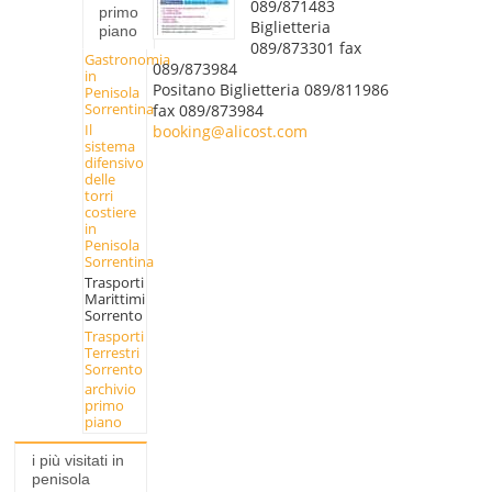
089/871483
primo
Biglietteria
piano
089/873301 fax
Gastronomia
089/873984
in
Positano Biglietteria 089/811986
Penisola
Sorrentina
fax 089/873984
Il
booking@alicost.com
sistema
difensivo
delle
torri
costiere
in
Penisola
Sorrentina
Trasporti
Marittimi
Sorrento
Trasporti
Terrestri
Sorrento
archivio
primo
piano
i più visitati in
penisola