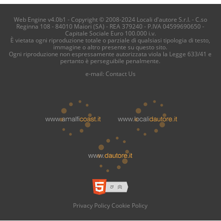
Web Engine v4.0b1 - Copyright © 2008-2024 Locali d'autore S.r.l. - C.so
Reginna 108 - 84010 Maiori (SA) - REA 379240 - P.IVA 04599690650 -
Capitale Sociale Euro 100.000 i.v.
È vietata ogni riproduzione totale o parziale di qualsiasi tipologia di testo,
immagine o altro presente su questo sito.
Ogni riproduzione non espressamente autorizzata viola la Legge 633/41 e
pertanto è perseguibile penalmente.
e-mail:
Contact Us
Privacy Policy
Cookie Policy