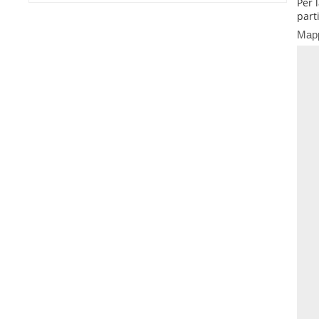
Per 
part
Map