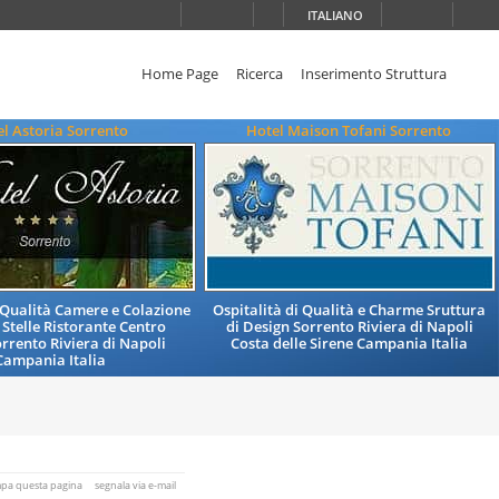
ITALIANO
Home Page
Ricerca
Inserimento Struttura
l Astoria Sorrento
Hotel Maison Tofani Sorrento
i Qualità Camere e Colazione
Ospitalità di Qualità e Charme Sruttura
 Stelle Ristorante Centro
di Design Sorrento Riviera di Napoli
orrento Riviera di Napoli
Costa delle Sirene Campania Italia
Campania Italia
mpa questa pagina
segnala via e-mail