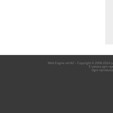
Web Engine v4.0b1 - Copyright © 2008-2024 Loca
È vietata ogni ri
Ogni riproduzi