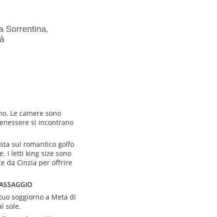
a Sorrentina,
tà
reno. Le camere sono
benessere si incontrano
ista sul romantico golfo
 I letti king size sono
e da Cinzia per offrire
MASSAGGIO
tuo soggiorno a Meta di
l sole.