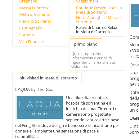
Gragnano
Soggiornare
Massa Lubrense
Boutique Design Hotel in
Meta di Sorrento
Meta di Sorrento
Hotel Alberghi in Meta di
Piano di Sorrento
Sorrento
Relais di Charme Relax
Sant'Agnello
in Meta di Sorrento
Sorrento
Conta
Vico Equense
primo piano
Meta
+39 0
Qui ti proporremo
sea@l
informazioni e curiosità
riguardanti l'area che stai
Desc
visitando.
Una 
prog
i più visitati in meta di sorrento
per 
LAQUA By The Sea
Dota
Una filosofia orientale,
dell
l'ospitalità sorrentina e il
prog
luccichio del mar Tirreno. Le
un c
camere sono progettate
OGN
seguendo l'antica arte cinese
del Feng Shui, dove design e benessere si incontrano per
L'in
donare all'ambiente una sensazione di pace e
Sorr
tranquillità....