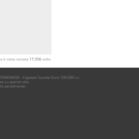
a è stata visitata
17.356
volte.
4599690650 - Capitale Sociale Euro 100.000 i.v.
te su questo sito.
ile penalmente.