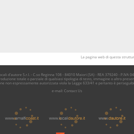
La pagina web di questa struttur
li d'autore S.r.l. - C.so Reginna 108 - 84010 Maiori (SA) - REA 379240 - P.IVA 0
produzione totale o parziale di qualsiasi tipologia di testo, immagine o altro presen
one non espressamente autorizzata viola la Legge 633/41 e pertanto è perseguib
e-mail:
Contact Us