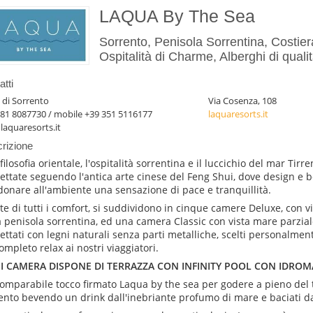
LAQUA By The Sea
Sorrento, Penisola Sorrentina, Costier
Ospitalità di Charme, Alberghi di quali
tti
 di Sorrento
Via Cosenza, 108
81 8087730 / mobile +39 351 5116177
laquaresorts.it
aquaresorts.it
rizione
filosofia orientale, l'ospitalità sorrentina e il luccichio del mar Tir
ettate seguendo l'antica arte cinese del Feng Shui, dove design e 
donare all'ambiente una sensazione di pace e tranquillità.
te di tutti i comfort, si suddividono in cinque camere Deluxe, con v
a penisola sorrentina, ed una camera Classic con vista mare parziale.
ettati con legni naturali senza parti metalliche, scelti personalment
ompleto relax ai nostri viaggiatori.
I CAMERA DISPONE DI TERRAZZA CON INFINITY POOL CON IDRO
comparabile tocco firmato Laqua by the sea per godere a pieno del 
ento bevendo un drink dall'inebriante profumo di mare e baciati da