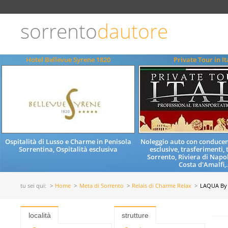
Scegli
la
lingua
sorrento
dautore
ITALIANO
ENGLISH
Hotel Bellevue Syrene 1820
Private Tour in It
Ospitalità di Lusso e Charme in Penisola
Noleggio auto con conducent
Sorrentina, Ospitalità esclusiva
esclusive, trasferimenti, 
Sorrento, Riviera di Napol
Costa d'Amalfi,.
tu sei qui:
Home
Meta di Sorrento
Relais di Charme Relax
LAQUA By 
località
strutture