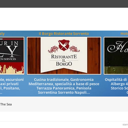
aly
Il Borgo Ristorante Sorrento
Hote
e, escursioni
Cucina tradizionale, Gastronomia
Ospitalità d
taxi privati
Mediterranea, specialità a base di pesce
Albergo 4
i, Positano,
Terrazza Panoramica, Penisola
Storico S
..
Sorrentina Sorrento Napoli...
The Sea
sta