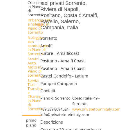
Crociera
taxi privati Sorrento,
in Piano
Riviera di Napoli,
di
Sorrento
Positano, Costa d'Amalfi,
Imbarcazioni
Ravello, Salerno,
e noleggio in
Campania, Italia
Piano di
Sorrento
Noleggio
Sorrento
con
Amalfi
conducente
in Piano di
Furore - Amalficoast
Sorrento
Servizi
Positano - Amalfi Coast
Auto
Moto in
Positano - Amalfi Coast
Piano di
Sorrento
Castel Gandolfo - Latium
Servizi
Pompeii Campania
Taxi -
Transfer
Contatti
e
Charter
Piano di Sorrento
Corso Italia, 49 -
in Piano
Sorrento
di
Sorrento
+39 339 8094524
www.privatetourinitaly.com
info@privatetourinitaly.com
primo
Descrizione
piano
Con oltre 20 anni di esperienza