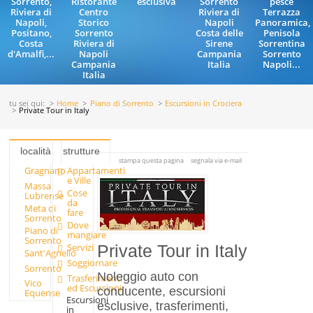
Sorrento,
Ristorante
esclusiva
Sorrento
pesce
Riviera di
Centro
Riviera di
Terrazza
Napoli,
Storico
Napoli
Panoramica,
Positano,
Sorrento
Costa delle
Penisola
Costa
Riviera di
Sirene
Sorrentina
d'Amalfi,...
Napoli
Campania
Sorrento
Campania
Italia
Napoli...
Italia
tu sei qui:
Home
Piano di Sorrento
Escursioni in Crociera
Private Tour in Italy
località
strutture
stampa questa pagina
segnala via e-mail
Gragnano
Appartamenti
e Ville
Massa
Cose
Lubrense
da
Meta di
fare
Sorrento
Dove
Piano di
mangiare
Sorrento
Servizi
Private Tour in Italy
Sant'Agnello
Soggiornare
Sorrento
Noleggio auto con
Trasferimenti
Vico
ed Escursioni
conducente, escursioni
Equense
Escursioni
esclusive, trasferimenti,
in