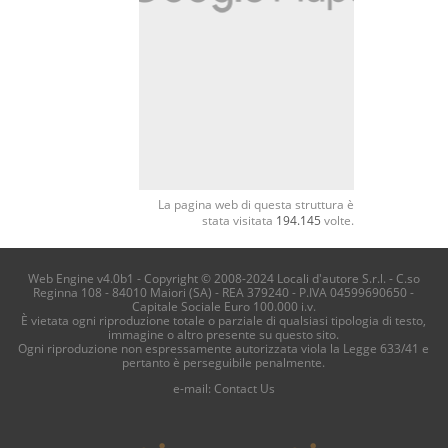
La pagina web di questa struttura è
stata visitata
194.145
volte.
Web Engine v4.0b1 - Copyright © 2008-2024 Locali d'autore S.r.l. - C.so
Reginna 108 - 84010 Maiori (SA) - REA 379240 - P.IVA 04599690650 -
Capitale Sociale Euro 100.000 i.v.
È vietata ogni riproduzione totale o parziale di qualsiasi tipologia di testo,
immagine o altro presente su questo sito.
Ogni riproduzione non espressamente autorizzata viola la Legge 633/41 e
pertanto è perseguibile penalmente.
e-mail:
Contact Us