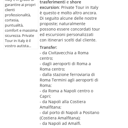
trasferimenti
e
shore
garantire ai propri
excursion
: Private Tour in Italy
clienti
è questo e molto altro ancora.
professionalità,
Di seguito alcune delle nostre
cortesia,
proposte; naturalmente
puntualità,
possono essere concordati tour
comfort e massima
ed escursioni personalizzati
sicurezza. Private
con itinerari scelti dal cliente.
Tour in Italy è il
vostro autista...
Transfer:
- da Civitavecchia a Roma
centro;
- dagli aeroporti di Roma a
Roma centro;
- dalla stazione ferroviaria di
Roma Termini agli aeroporti di
Roma;
- da Roma a Napoli centro o
Capri;
- da Napoli alla Costiera
Amalfitana;
- dal porto di Napoli a Positano
(Costiera Amalfitana);
- da Napoli ad Amalfi.