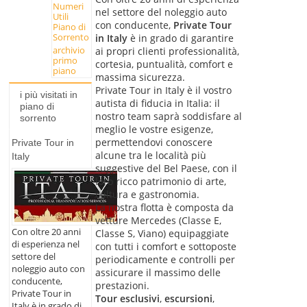
Numeri
nel settore del noleggio auto
Utili
con conducente,
Private Tour
Piano di
Sorrento
in Italy
è in grado di garantire
archivio
ai propri clienti professionalità,
primo
cortesia, puntualità, comfort e
piano
massima sicurezza.
Private Tour in Italy è il vostro
i più visitati in
autista di fiducia in Italia: il
piano di
nostro team saprà soddisfare al
sorrento
meglio le vostre esigenze,
permettendovi conoscere
Private Tour in
alcune tra le località più
Italy
suggestive del Bel Paese, con il
loro ricco patrimonio di arte,
cultura e gastronomia.
La nostra flotta è composta da
vetture Mercedes (Classe E,
Con oltre 20 anni
Classe S, Viano) equipaggiate
di esperienza nel
con tutti i comfort e sottoposte
settore del
periodicamente e controlli per
noleggio auto con
assicurare il massimo delle
conducente,
prestazioni.
Private Tour in
Tour esclusivi
,
escursioni
,
Italy è in grado di