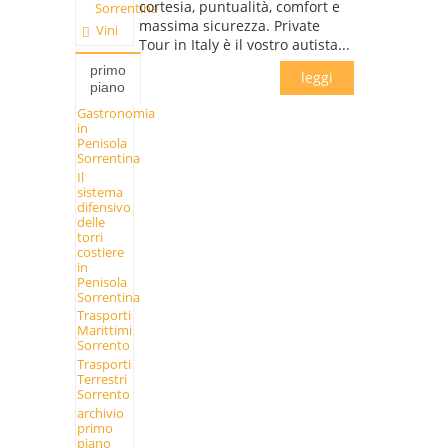
cortesia, puntualità, comfort e
Sorrentina
massima sicurezza. Private
Vini
Tour in Italy è il vostro autista...
primo
leggi
piano
Gastronomia
in
Penisola
Sorrentina
Il
sistema
difensivo
delle
torri
costiere
in
Penisola
Sorrentina
Trasporti
Marittimi
Sorrento
Trasporti
Terrestri
Sorrento
archivio
primo
piano