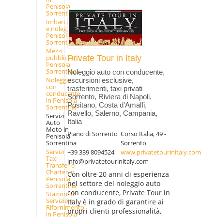
Penisola
Sorrentina
Imbarcazioni
e noleggio in
Penisola
Sorrentina
Mezzi
pubblici in
Private Tour in Italy
Penisola
Sorrentina
Noleggio auto con conducente,
Noleggio
escursioni esclusive,
con
trasferimenti, taxi privati
conducente
Sorrento, Riviera di Napoli,
in Penisola
Positano, Costa d'Amalfi,
Sorrentina
Ravello, Salerno, Campania,
Servizi
Italia
Auto
Moto in
Piano di Sorrento
Corso Italia, 49 -
Penisola
Sorrento
Sorrentina
Servizi
+39 339 8094524
www.privatetourinitaly.com
Taxi -
info@privatetourinitaly.com
Transfer e
Charter in
Con oltre 20 anni di esperienza
Penisola
nel settore del noleggio auto
Sorrentina
con conducente, Private Tour in
Stazioni di
Servizio e
Italy è in grado di garantire ai
Rifornimento
propri clienti professionalità,
in Penisola