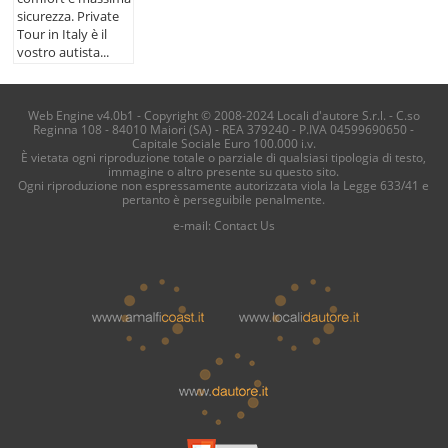
sicurezza. Private
Tour in Italy è il
vostro autista...
Web Engine v4.0b1 - Copyright © 2008-2024 Locali d'autore S.r.l. - C.so
Reginna 108 - 84010 Maiori (SA) - REA 379240 - P.IVA 04599690650 -
Capitale Sociale Euro 100.000 i.v.
È vietata ogni riproduzione totale o parziale di qualsiasi tipologia di testo,
immagine o altro presente su questo sito.
Ogni riproduzione non espressamente autorizzata viola la Legge 633/41 e
pertanto è perseguibile penalmente.
e-mail:
Contact Us