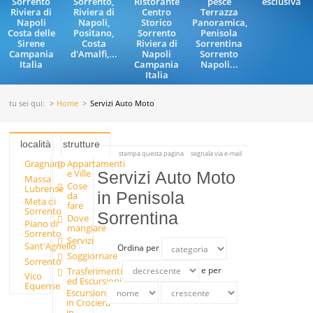
Sorrento
Sorrento,
Ristorante
pesce
esclusiva
Riviera di
Riviera di
Centro
Terrazza
Napoli
Napoli,
Storico
Panoramica,
Costa delle
Positano,
Sorrento
Penisola
Sirene
Costa
Riviera di
Sorrentina
Campania
d'Amalfi,...
Napoli
Sorrento
Italia
Campania
Napoli...
Italia
tu sei qui:
Home
Servizi Auto Moto
località
strutture
stampa questa pagina
segnala via e-mail
Gragnano
Appartamenti
e Ville
Servizi Auto Moto
Massa
Cose
Lubrense
in Penisola
da
Meta di
fare
Sorrento
Sorrentina
Dove
Piano di
mangiare
Sorrento
Servizi
Sant'Agnello
Ordina per
Soggiornare
Sorrento
e per
Trasferimenti
Vico
ed Escursioni
Equense
Escursioni
in Crociera
in