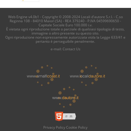
Web Engine v4.0b1 - Copyright © 2008-2024 Locali d'autore S.r.l. - C.so
Reginna 108 - 84010 Maiori (SA) - REA 379240 - P.IVA 04599690650 -
Capitale Sociale Euro 100.000 i.v.
È vietata ogni riproduzione totale o parziale di qualsiasi tipologia di testo,
immagine o altro presente su questo sito.
Ogni riproduzione non espressamente autorizzata viola la Legge 633/41 e
pertanto è perseguibile penalmente.
e-mail:
Contact Us
Privacy Policy
Cookie Policy