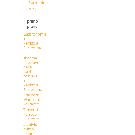
Sorrentina
Vini
primo
piano
Gastronomia
in
Penisola
Sorrentina
Il
sistema
difensivo
delle
torri
costiere
in
Penisola
Sorrentina
Trasporti
Marittimi
Sorrento
Trasporti
Terrestri
Sorrento
archivio
primo
piano