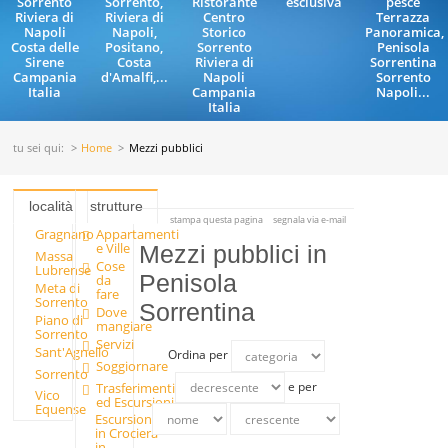
Sorrento
Sorrento,
Ristorante
esclusiva
pesce
Riviera di
Riviera di
Centro
Terrazza
Napoli
Napoli,
Storico
Panoramica,
Costa delle
Positano,
Sorrento
Penisola
Sirene
Costa
Riviera di
Sorrentina
Campania
d'Amalfi,...
Napoli
Sorrento
Italia
Campania
Napoli...
Italia
tu sei qui:
Home
Mezzi pubblici
località
strutture
stampa questa pagina
segnala via e-mail
Gragnano
Appartamenti
e Ville
Mezzi pubblici in
Massa
Cose
Lubrense
Penisola
da
Meta di
fare
Sorrento
Sorrentina
Dove
Piano di
mangiare
Sorrento
Servizi
Sant'Agnello
Ordina per
Soggiornare
Sorrento
e per
Trasferimenti
Vico
ed Escursioni
Equense
Escursioni
in Crociera
in