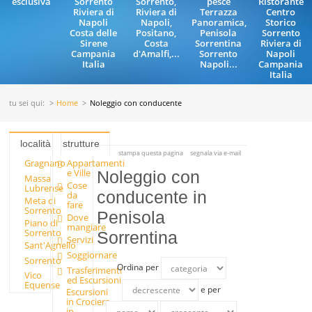
esclusiva
Sorrento
Sorrento,
pesce
Ristorante
Riviera di
Riviera di
Terrazza
Centro
Napoli
Napoli,
Panoramica,
Storico
Costa delle
Positano,
Penisola
Sorrento
Sirene
Costa
Sorrentina
Riviera di
Campania
d'Amalfi,...
Sorrento
Napoli
Italia
Napoli...
Campania
Italia
tu sei qui:
Home
Noleggio con conducente
località
strutture
stampa questa pagina
segnala via e-mail
Gragnano
Appartamenti
e Ville
Noleggio con
Massa
Cose
Lubrense
conducente in
da
Meta di
fare
Sorrento
Penisola
Dove
Piano di
mangiare
Sorrento
Sorrentina
Servizi
Sant'Agnello
Soggiornare
Sorrento
Ordina per
Trasferimenti
Vico
ed Escursioni
Equense
e per
Escursioni
in Crociera
in