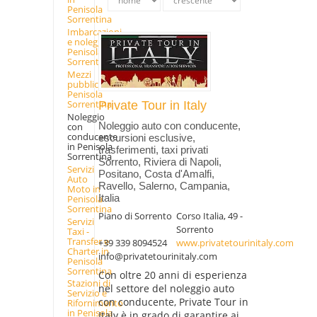
Penisola
Sorrentina
Imbarcazioni
e noleggio in
Penisola
Sorrentina
Mezzi
pubblici in
Penisola
Sorrentina
Private Tour in Italy
Noleggio
Noleggio auto con conducente,
con
conducente
escursioni esclusive,
in Penisola
trasferimenti, taxi privati
Sorrentina
Sorrento, Riviera di Napoli,
Servizi
Positano, Costa d'Amalfi,
Auto
Ravello, Salerno, Campania,
Moto in
Italia
Penisola
Sorrentina
Piano di Sorrento
Corso Italia, 49 -
Servizi
Sorrento
Taxi -
Transfer e
+39 339 8094524
www.privatetourinitaly.com
Charter in
info@privatetourinitaly.com
Penisola
Sorrentina
Con oltre 20 anni di esperienza
Stazioni di
nel settore del noleggio auto
Servizio e
con conducente, Private Tour in
Rifornimento
in Penisola
Italy è in grado di garantire ai