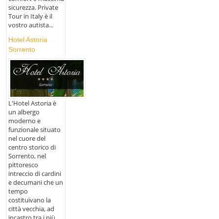
sicurezza. Private
Tour in Italy è il
vostro autista...
Hotel Astoria
Sorrento
L'Hotel Astoria è
un albergo
moderno e
funzionale situato
nel cuore del
centro storico di
Sorrento, nel
pittoresco
intreccio di cardini
e decumani che un
tempo
costituivano la
città vecchia, ad
incastro tra i più