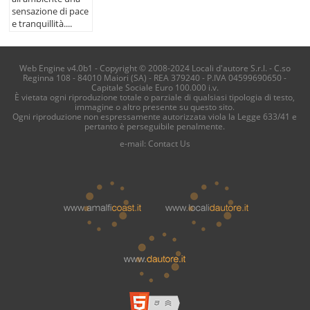
sensazione di pace
e tranquillità....
Web Engine v4.0b1 - Copyright © 2008-2024 Locali d'autore S.r.l. - C.so
Reginna 108 - 84010 Maiori (SA) - REA 379240 - P.IVA 04599690650 -
Capitale Sociale Euro 100.000 i.v.
È vietata ogni riproduzione totale o parziale di qualsiasi tipologia di testo,
immagine o altro presente su questo sito.
Ogni riproduzione non espressamente autorizzata viola la Legge 633/41 e
pertanto è perseguibile penalmente.
e-mail:
Contact Us