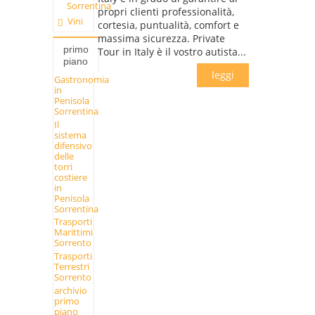
Sorrentina
propri clienti professionalità,
Vini
cortesia, puntualità, comfort e
massima sicurezza. Private
primo
Tour in Italy è il vostro autista...
piano
leggi
Gastronomia
in
Penisola
Sorrentina
Il
sistema
difensivo
delle
torri
costiere
in
Penisola
Sorrentina
Trasporti
Marittimi
Sorrento
Trasporti
Terrestri
Sorrento
archivio
primo
piano