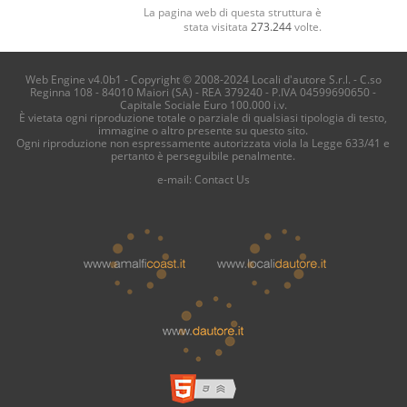
La pagina web di questa struttura è
stata visitata
273.244
volte.
Web Engine v4.0b1 - Copyright © 2008-2024 Locali d'autore S.r.l. - C.so
Reginna 108 - 84010 Maiori (SA) - REA 379240 - P.IVA 04599690650 -
Capitale Sociale Euro 100.000 i.v.
È vietata ogni riproduzione totale o parziale di qualsiasi tipologia di testo,
immagine o altro presente su questo sito.
Ogni riproduzione non espressamente autorizzata viola la Legge 633/41 e
pertanto è perseguibile penalmente.
e-mail:
Contact Us