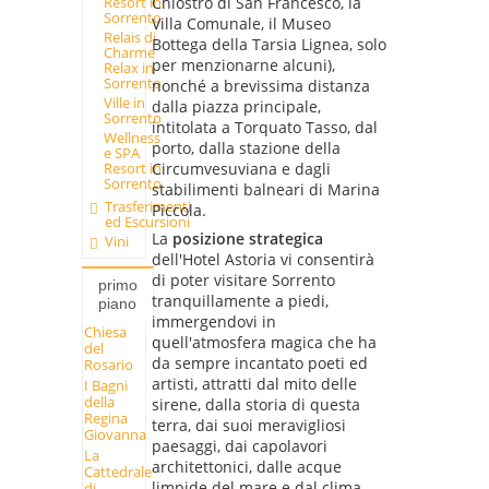
Chiostro di San Francesco, la
Resort in
Sorrento
Villa Comunale, il Museo
Relais di
Bottega della Tarsia Lignea, solo
Charme
per menzionarne alcuni),
Relax in
Sorrento
nonché a brevissima distanza
Ville in
dalla piazza principale,
Sorrento
intitolata a Torquato Tasso, dal
Wellness
porto, dalla stazione della
e SPA
Resort in
Circumvesuviana e dagli
Sorrento
stabilimenti balneari di Marina
Trasferimenti
Piccola.
ed Escursioni
La
posizione strategica
Vini
dell'Hotel Astoria vi consentirà
di poter visitare Sorrento
primo
tranquillamente a piedi,
piano
immergendovi in
Chiesa
quell'atmosfera magica che ha
del
da sempre incantato poeti ed
Rosario
artisti, attratti dal mito delle
I Bagni
della
sirene, dalla storia di questa
Regina
terra, dai suoi meravigliosi
Giovanna
paesaggi, dai capolavori
La
architettonici, dalle acque
Cattedrale
limpide del mare e dal clima
di