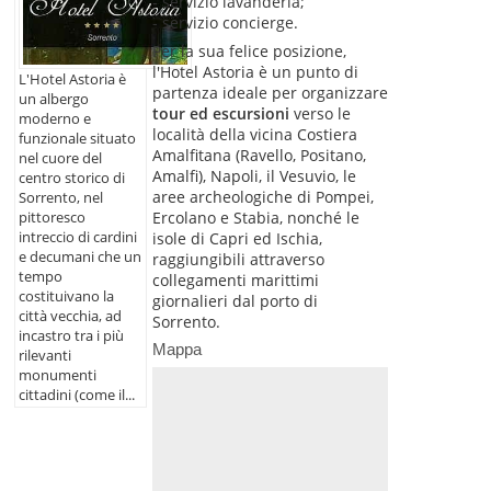
- servizio lavanderia;
- servizio concierge.
Per la sua felice posizione,
l'Hotel Astoria è un punto di
L'Hotel Astoria è
partenza ideale per organizzare
un albergo
tour ed escursioni
verso le
moderno e
località della vicina Costiera
funzionale situato
Amalfitana (Ravello, Positano,
nel cuore del
Amalfi), Napoli, il Vesuvio, le
centro storico di
aree archeologiche di Pompei,
Sorrento, nel
Ercolano e Stabia, nonché le
pittoresco
intreccio di cardini
isole di Capri ed Ischia,
e decumani che un
raggiungibili attraverso
tempo
collegamenti marittimi
costituivano la
giornalieri dal porto di
città vecchia, ad
Sorrento.
incastro tra i più
Mappa
rilevanti
monumenti
cittadini (come il...