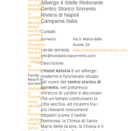
Albergo 4 Stelle Ristorante
Boat and
Centro Storico Sorrento
Breakfast
in
Riviera di Napoli
Sorrento
Campania Italia
Boutique
Design
Hotel in
Contatti
Sorrento
Sorrento
Via S. Maria delle
Business
Shopping
Grazie, 24
Hotel in
+39 081 8074030
www.hotelastoriasorrento.com
Sorrento
info@hotelastoriasorrento.com
Camping
- Villaggi
Descrizione
in
Sorrento
L'
Hotel Astoria
è un albergo
Family
moderno e funzionale situato
Resort in
nel cuore del
centro storico di
Sorrento
Sorrento
, nel pittoresco
Glamping
in
intreccio di cardini e decumani
Sorrento
che un tempo costituivano la
Hotel
città vecchia, ad incastro tra i
Alberghi
più rilevanti monumenti
in
Sorrento
cittadini (come il Sedile
Lifestyle
Dominova, la Chiesa di Santa
Hotel di
Maria delle Grazie, la Chiesa e il
Lusso