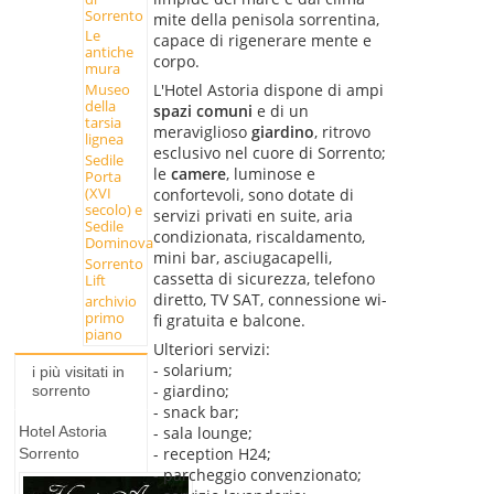
Sorrento
mite della penisola sorrentina,
Le
capace di rigenerare mente e
antiche
corpo.
mura
L'Hotel Astoria dispone di ampi
Museo
della
spazi comuni
e di un
tarsia
meraviglioso
giardino
, ritrovo
lignea
esclusivo nel cuore di Sorrento;
Sedile
le
camere
, luminose e
Porta
(XVI
confortevoli, sono dotate di
secolo) e
servizi privati en suite, aria
Sedile
condizionata, riscaldamento,
Dominova
mini bar, asciugacapelli,
Sorrento
cassetta di sicurezza, telefono
Lift
diretto, TV SAT, connessione wi-
archivio
primo
fi gratuita e balcone.
piano
Ulteriori servizi:
- solarium;
i più visitati in
- giardino;
sorrento
- snack bar;
Hotel Astoria
- sala lounge;
- reception H24;
Sorrento
- parcheggio convenzionato;