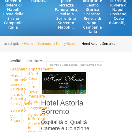
Sorrento
esclusiva
pesce
Ristorante
Sorrento,
Riviera di
Terrazza
Centro
Riviera di
Napoli
Panoramica,
Storico
Napoli,
Costa delle
Penisola
Sorrento
Positano,
Sirene
Sorrentina
Riviera di
Costa
Campania
Sorrento
Napoli
d'Amalfi,...
Italia
Napoli...
Campania
Italia
tu sei qui:
Home
Sorrento
Family Resort
Hotel Astoria Sorrento
località
strutture
stampa questa pagina
segnala via e-mail
Gragnano
Appartamenti
e Ville
Massa
Cose
Lubrense
da
Meta di
fare
Sorrento
Dove
Piano di
mangiare
Sorrento
Servizi
Hotel Astoria
Sant'Agnello
Soggiornare
Sorrento
Sorrento
Agriturismo
Vico
in Sorrento
Equense
Ospitalità di Qualità
ApartHotel
in
Camere e Colazione
Sorrento