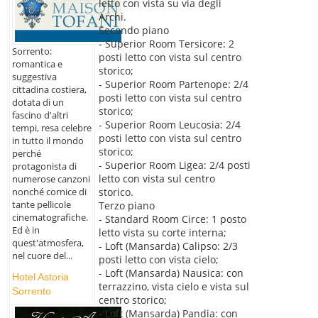
letto con vista su via degli
Archi.
Secondo piano
- Superior Room Tersicore: 2
Sorrento:
posti letto con vista sul centro
romantica e
storico;
suggestiva
- Superior Room Partenope: 2/4
cittadina costiera,
posti letto con vista sul centro
dotata di un
storico;
fascino d'altri
- Superior Room Leucosia: 2/4
tempi, resa celebre
posti letto con vista sul centro
in tutto il mondo
storico;
perché
- Superior Room Ligea: 2/4 posti
protagonista di
letto con vista sul centro
numerose canzoni
storico.
nonché cornice di
tante pellicole
Terzo piano
cinematografiche.
- Standard Room Circe: 1 posto
Ed è in
letto vista su corte interna;
quest'atmosfera,
- Loft (Mansarda) Calipso: 2/3
nel cuore del...
posti letto con vista cielo;
- Loft (Mansarda) Nausica: con
Hotel Astoria
terrazzino, vista cielo e vista sul
Sorrento
centro storico;
- Loft (Mansarda) Pandia: con