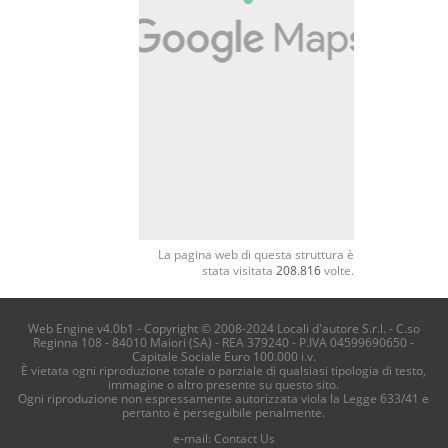
La pagina web di questa struttura è
stata visitata
208.816
volte.
Web Engine v4.0b1 - Copyright © 2008-2024 Locali d'autore S.r.l. - C.so
Reginna 108 - 84010 Maiori (SA) - REA 379240 - P.IVA 04599690650 -
Capitale Sociale Euro 100.000 i.v.
È vietata ogni riproduzione totale o parziale di qualsiasi tipologia di testo,
immagine o altro presente su questo sito.
Ogni riproduzione non espressamente autorizzata viola la Legge 633/41 e
pertanto è perseguibile penalmente.
e-mail:
Contact Us