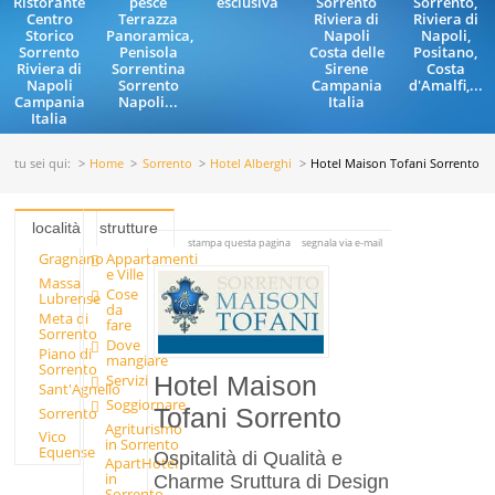
Ristorante
pesce
esclusiva
Sorrento
Sorrento,
Centro
Terrazza
Riviera di
Riviera di
Storico
Panoramica,
Napoli
Napoli,
Sorrento
Penisola
Costa delle
Positano,
Riviera di
Sorrentina
Sirene
Costa
Napoli
Sorrento
Campania
d'Amalfi,...
Campania
Napoli...
Italia
Italia
tu sei qui:
Home
Sorrento
Hotel Alberghi
Hotel Maison Tofani Sorrento
località
strutture
stampa questa pagina
segnala via e-mail
Gragnano
Appartamenti
e Ville
Massa
Cose
Lubrense
da
Meta di
fare
Sorrento
Dove
Piano di
mangiare
Sorrento
Servizi
Hotel Maison
Sant'Agnello
Soggiornare
Sorrento
Tofani Sorrento
Agriturismo
Vico
in Sorrento
Equense
Ospitalità di Qualità e
ApartHotel
in
Charme Sruttura di Design
Sorrento