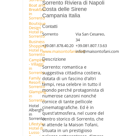
Sorrento Riviera di Napoli
Boat and
Costa delle Sirene
Breakfast
in
Campania Italia
Sorrento
Boutique
Contatti
Design
Hotel in
Sorrento
Via San Cesareo,
Sorrento
34
Business
+39.081.878.40.20
+39.081.807.13.63
Shopping
Hotel in
www.maisontofani.com
info@maisontofani.com
Sorrento
Descrizione
Camping
- Villaggi
Sorrento: romantica e
in
Sorrento
suggestiva cittadina costiera,
Family
dotata di un fascino d'altri
Resort in
tempi, resa celebre in tutto il
Sorrento
mondo perché protagonista di
Glamping
numerose canzoni nonché
in
Sorrento
cornice di tante pellicole
Hotel
cinematografiche. Ed è in
Alberghi
quest'atmosfera, nel cuore del
in
Sorrento
centro storico di Sorrento, che
Lifestyle
vi attende la Maison Tofani,
Hotel di
situata in un prestigioso
Lusso