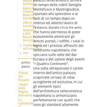
palazzo settecentesco, dimora
Resort in
Sorrento
un tempo delle nobili famiglie
Relais di
Montefusco e Mastrogiudice,
Charme
riportato allo splendore e ai
Relax in
fasti di un tempo dopo un
Sorrento
Ville in
intenso ed attento lavoro di
Sorrento
restauro, durato circa tre anni,
Wellness
che hanno permesso di poter
e SPA
nuovamente ammirare gli
Resort in
Sorrento
antichi portali, i soffitti, i solai in
Trasferimenti
legno ed i preziosi affreschi del
ed Escursioni
Settecento napoletano, che
Vini
spiccano sulle volte del Bar
Europa e del salone degli eventi
primo
"I Quattro Continenti".
piano
Una volta oltrepassato il cortile
Chiesa
interno dell'antico palazzo,
del
scoprirete un'oasi di relax
Rosario
accogliente ed esclusiva, in cui
I Bagni
gli elementi tipici
della
dell'architettura settecentesca
Regina
Giovanna
napoletana si armonizzano
La
perfettamente con quelli che
Cattedrale
sono gli standard altamente
di