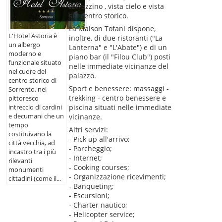
terrazzino , vista cielo e vista
sul centro storico.
La Maison Tofani dispone,
L'Hotel Astoria è
inoltre, di due ristoranti ("La
un albergo
Lanterna" e "L'Abate") e di un
moderno e
piano bar (il "Filou Club") posti
funzionale situato
nelle immediate vicinanze del
nel cuore del
palazzo.
centro storico di
Sport e benessere: massaggi -
Sorrento, nel
trekking - centro benessere e
pittoresco
piscina situati nelle immediate
intreccio di cardini
e decumani che un
vicinanze.
tempo
Altri servizi:
costituivano la
- Pick up all'arrivo;
città vecchia, ad
- Parcheggio;
incastro tra i più
- Internet;
rilevanti
- Cooking courses;
monumenti
- Organizzazione ricevimenti;
cittadini (come il...
- Banqueting;
- Escursioni;
- Charter nautico;
- Helicopter service;