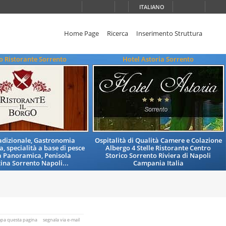
ITALIANO
Home Page
Ricerca
Inserimento Struttura
go Ristorante Sorrento
Hotel Astoria Sorrento
adizionale, Gastronomia
Ospitalità di Qualità Camere e Colazione
, specialità a base di pesce
Albergo 4 Stelle Ristorante Centro
a Panoramica, Penisola
Storico Sorrento Riviera di Napoli
ina Sorrento Napoli...
Campania Italia
mpa questa pagina
segnala via e-mail