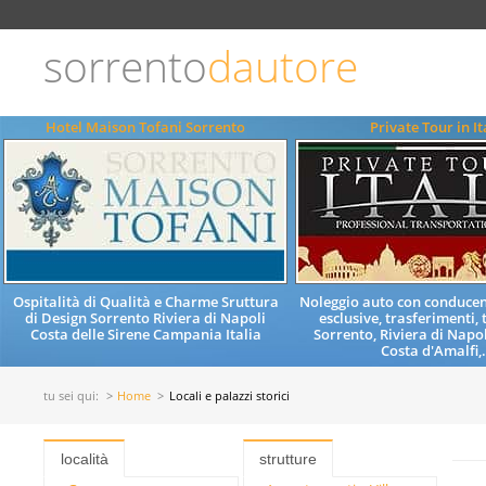
Scegli
la
lingua
sorrento
dautore
ITALIANO
ENGLISH
Hotel Maison Tofani Sorrento
Private Tour in It
Ospitalità di Qualità e Charme Sruttura
Noleggio auto con conducent
di Design Sorrento Riviera di Napoli
esclusive, trasferimenti, 
Costa delle Sirene Campania Italia
Sorrento, Riviera di Napol
Costa d'Amalfi,.
tu sei qui:
Home
Locali e palazzi storici
località
strutture