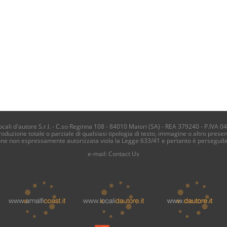
li d'autore S.r.l. - C.so Reginna 108 - 84010 Maiori (SA) - REA 379240 - P.IVA 0
produzione totale o parziale di qualsiasi tipologia di testo, immagine o altro presen
one non espressamente autorizzata viola la Legge 633/41 e pertanto è perseguib
e-mail:
Contact Us