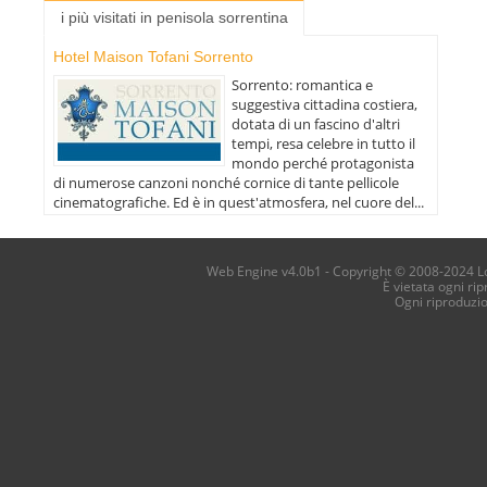
i più visitati in penisola sorrentina
Hotel Maison Tofani Sorrento
Sorrento: romantica e
suggestiva cittadina costiera,
dotata di un fascino d'altri
tempi, resa celebre in tutto il
mondo perché protagonista
di numerose canzoni nonché cornice di tante pellicole
cinematografiche. Ed è in quest'atmosfera, nel cuore del...
Web Engine v4.0b1 - Copyright © 2008-2024 Loca
È vietata ogni ri
Ogni riproduzi