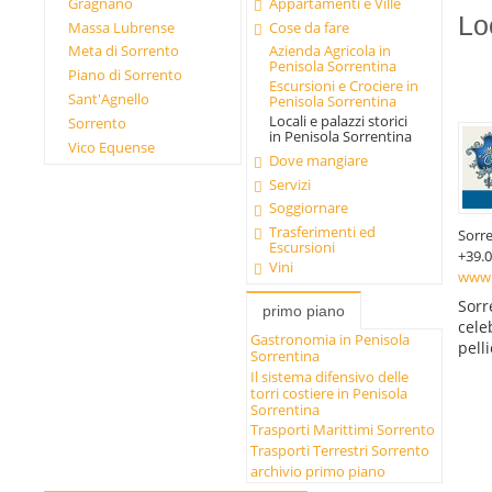
Gragnano
Appartamenti e Ville
Lo
Massa Lubrense
Cose da fare
Meta di Sorrento
Azienda Agricola in
Penisola Sorrentina
Piano di Sorrento
Escursioni e Crociere in
Sant'Agnello
Penisola Sorrentina
Locali e palazzi storici
Sorrento
in Penisola Sorrentina
Vico Equense
Dove mangiare
Servizi
Soggiornare
Trasferimenti ed
Sorr
Escursioni
+39.0
Vini
www.
Sorr
primo piano
cele
Gastronomia in Penisola
pell
Sorrentina
Il sistema difensivo delle
torri costiere in Penisola
Sorrentina
Trasporti Marittimi Sorrento
Trasporti Terrestri Sorrento
archivio primo piano