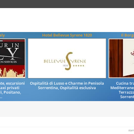
aly
Hotel Bellevue Syrene 1820
Il Bor
e, escursioni
Ospitalità di Lusso e Charme in Penisola
Cucina tr
taxi privati
Sorrentina, Ospitalità esclusiva
Mediterranea
i, Positano,
Terrazz
..
Sorrent
sta