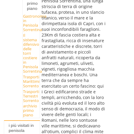
Penisola Sorrentina, una lunga
primo
striscia di terra di origine
piano
tufacea, protesa, in uno slancio
Gastronomia
titanico, verso il mare e la
in
dirimpettaia isola di Capri, con i
Penisola
suoi inconfondibili faraglioni.
Sorrentina
23Km di fascia costiera alta e
Il
sistema
frastagliata, ricca di insenature
difensivo
caratteristiche e discrete, torri
delle
di avvistamento e piccoli
torri
anfratti naturali, ricoperta da
costiere
in
limoneti, agrumeti, uliveti,
Penisola
vigneti, rigogliosa macchia
Sorrentina
mediterranea e boschi. Una
Trasporti
terra che da sempre ha
Marittimi
Sorrento
esercitato un certo fascino: qui
Trasporti
i Greci edificarono strade e
Terrestri
templi, arricchendo, con la loro
Sorrento
civiltà più evoluta ed il loro alto
archivio
senso di democrazia, il modo di
primo
vivere delle genti locali; i
piano
Romani, nelle loro sontuose
i più visitati in
ville marittime, si dedicavano
penisola
all'otium, complici il clima mite