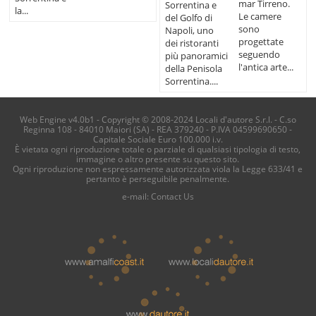
mar Tirreno.
Sorrentina e
la...
Le camere
del Golfo di
sono
Napoli, uno
progettate
dei ristoranti
seguendo
più panoramici
l'antica arte...
della Penisola
Sorrentina....
Web Engine v4.0b1 - Copyright © 2008-2024 Locali d'autore S.r.l. - C.so
Reginna 108 - 84010 Maiori (SA) - REA 379240 - P.IVA 04599690650 -
Capitale Sociale Euro 100.000 i.v.
È vietata ogni riproduzione totale o parziale di qualsiasi tipologia di testo,
immagine o altro presente su questo sito.
Ogni riproduzione non espressamente autorizzata viola la Legge 633/41 e
pertanto è perseguibile penalmente.
e-mail:
Contact Us