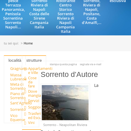
pesce
Sorrento
Ristorante
Sorrento,
esclusiva
Terrazza
Riviera di
Centro
Riviera di
Panoramica,
Napoli
Storico
Napoli,
Penisola
Costa delle
Sorrento
Positano,
Sorrentina
Sirene
Riviera di
Costa
Sorrento
Campania
Napoli
d'Amalfi,...
Napoli...
Italia
Campania
Italia
tu sei qui:
Home
località
strutture
stampa questa pagina
segnala via e-mail
Gragnano
Appartamenti
e Ville
Sorrento d'Autore
Massa
Cose
Lubrense
da
Meta di
La
fare
Sorrento
Dove
Piano di
mangiare
Sorrento
Servizi
Sant'Agnello
Soggiornare
Sorrento
Trasferimenti
Vico
ed Escursioni
Equense
Vini
Sorrento - Neapolitan Riviera