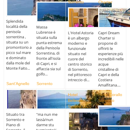
Sorrento
Charter
Splendida
località della
Massa
penisola
Lubrense è
L'Hotel Astoria
Capri Dream
sorrentina ,
situata sulla
è un albergo
Charter si
situata su un
punta estrema
moderno e
propone di
promontorio a
della Penisola
funzionale
offrirti le
picco sul mare
Sorrentina, di
situato nel
esperienze più
e dominato
fronte all'isola
cuore del
incredibili nelle
dalla mole del
di Capri, e si
centro storico
acque
Monte Faito...
affaccia sia sul
di Sorrento,
cristalline di
golfo...
nel pittoresco
Capri e della
intreccio di...
Costiera
Sant'Agnello
Sorrento
Amalfitana....
Hotel
Hotel Corallo
Bellevue
Sorrento
Syrene 1820
Situato tra
"ma nun me
Sorrento e
lassà/nun
Piano di
darme stu