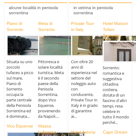
alcune località in penisola
in vetrina in penisola
sorrentina
sorrentina
Piano di
Meta di
Private Tour
Hotel Maison
Sorrento
Sorrento
in Italy
Tofani
Sorrento
Situata su uno
Pittoresca e
Con oltre 20
zoccolo
solare località
anni di
Sorrento:
tufaceo a picco
turistica, Meta
esperienza nel
romantica e
sul mare,
è il secondo
settore del
suggestiva
Piano di
paese della
noleggio auto
cittadina
Sorrento
Penisola
con
costiera,
occupa la
Sorrentina,
conducente,
dotata di un
parte centrale
dopo Vico
Private Tour in
fascino d'altri
della Penisola
Equense,
Italy è in grado
tempi, resa
Sorrentina ed
provenendo
di garantire
celebre in
è dominata...
da Napoli....
ai...
tutto il mondo
perché...
Vico Equense
Massa
Lubrense
Hotel Astoria
Capri Dream