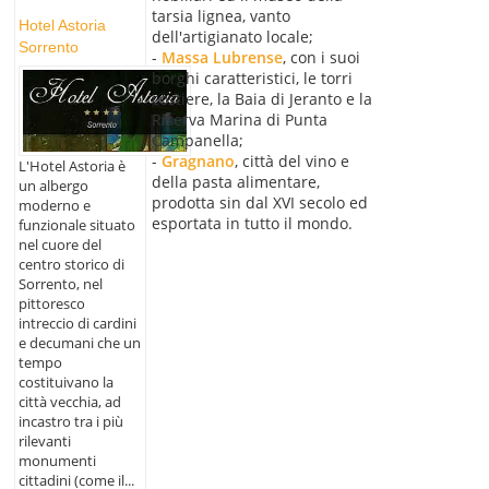
tarsia lignea, vanto
Hotel Astoria
dell'artigianato locale;
Sorrento
-
Massa Lubrense
, con i suoi
borghi caratteristici, le torri
costiere, la Baia di Jeranto e la
Riserva Marina di Punta
Campanella;
-
Gragnano
, città del vino e
L'Hotel Astoria è
della pasta alimentare,
un albergo
prodotta sin dal XVI secolo ed
moderno e
esportata in tutto il mondo.
funzionale situato
nel cuore del
centro storico di
Sorrento, nel
pittoresco
intreccio di cardini
e decumani che un
tempo
costituivano la
città vecchia, ad
incastro tra i più
rilevanti
monumenti
cittadini (come il...