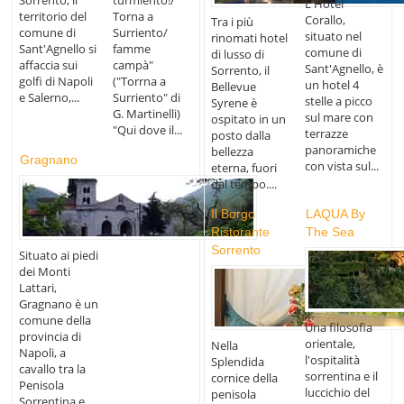
Sorrento, il
turmiento!/
L'Hotel
territorio del
Torna a
Corallo,
Tra i più
comune di
Surriento/
situato nel
rinomati hotel
Sant'Agnello si
famme
comune di
di lusso di
affaccia sui
campà"
Sant'Agnello, è
Sorrento, il
golfi di Napoli
("Torrna a
un hotel 4
Bellevue
e Salerno,...
Surriento" di
stelle a picco
Syrene è
G. Martinelli)
sul mare con
ospitato in un
"Qui dove il...
terrazze
posto dalla
panoramiche
bellezza
Gragnano
con vista sul...
eterna, fuori
dal tempo....
Il Borgo
LAQUA By
Ristorante
The Sea
Sorrento
Situato ai piedi
dei Monti
Lattari,
Gragnano è un
comune della
Una filosofia
provincia di
orientale,
Nella
Napoli, a
l'ospitalità
Splendida
cavallo tra la
sorrentina e il
cornice della
Penisola
luccichio del
penisola
Sorrentina e