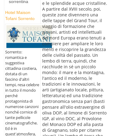
sorrentina
e le splendide acque cristalline.
A partire dal XVIII secolo, poi,
Hotel Maison
queste zone divennero una
Tofani Sorrento
delle tappe del Grand Tour, il
viaggio di formazione che
giovani, artisti ed intellettuali
del nord Europa erano tenuti a
compiere per ampliare le loro
menti e riscoprire la grandezza
Sorrento:
delle civiltà del passato. Un
romantica e
lembo di terra, quindi, che
suggestiva
racchiude in sé un piccolo
cittadina costiera,
mondo: il mare e la montagna,
dotata di un
l'antico ed il moderno, le
fascino d'altri
tradizioni e le innovazioni, le
tempi, resa celebre
arti (artigianato locale, pittura,
in tutto il mondo
letteratura) ed una tradizione
perché
protagonista di
gastronomica senza pari (basti
numerose canzoni
pensare all'olio extravergine di
nonché cornice di
oliva DOP, al limone di Sorrento
tante pellicole
IGP, al vino DOC, al Provolone
cinematografiche.
del Monaco DOP ed alla pasta
Ed è in
di Gragnano, solo per citarne
quest'atmosfera,
alcuni). Un lembo di terra che