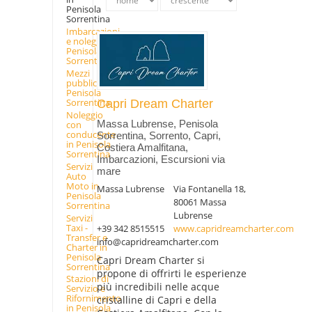
Penisola
Sorrentina
Imbarcazioni
e noleggio in
Penisola
Sorrentina
Mezzi
pubblici in
Penisola
Sorrentina
Capri Dream Charter
Noleggio
Massa Lubrense, Penisola
con
conducente
Sorrentina, Sorrento, Capri,
in Penisola
Costiera Amalfitana,
Sorrentina
Imbarcazioni, Escursioni via
Servizi
mare
Auto
Moto in
Massa Lubrense
Via Fontanella 18,
Penisola
80061 Massa
Sorrentina
Lubrense
Servizi
Taxi -
+39 342 8515515
www.capridreamcharter.com
Transfer e
info@capridreamcharter.com
Charter in
Penisola
Capri Dream Charter si
Sorrentina
propone di offrirti le esperienze
Stazioni di
più incredibili nelle acque
Servizio e
Rifornimento
cristalline di Capri e della
in Penisola