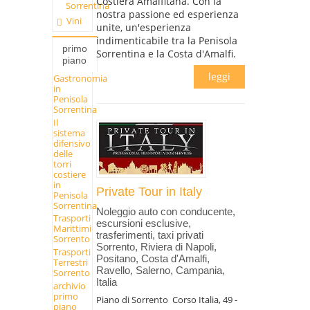
Costiera Amalfitana. Con la
Sorrentina
nostra passione ed esperienza
Vini
unite, un'esperienza
indimenticabile tra la Penisola
primo
Sorrentina e la Costa d'Amalfi.
piano
leggi
Gastronomia
in
Penisola
Sorrentina
Il
sistema
difensivo
delle
torri
costiere
in
Private Tour in Italy
Penisola
Sorrentina
Noleggio auto con conducente,
Trasporti
escursioni esclusive,
Marittimi
trasferimenti, taxi privati
Sorrento
Sorrento, Riviera di Napoli,
Trasporti
Positano, Costa d'Amalfi,
Terrestri
Ravello, Salerno, Campania,
Sorrento
Italia
archivio
primo
Piano di Sorrento
Corso Italia, 49 -
piano