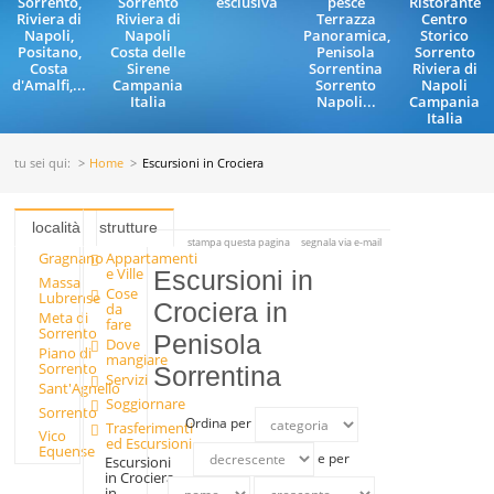
Sorrento,
Sorrento
esclusiva
pesce
Ristorante
Riviera di
Riviera di
Terrazza
Centro
Napoli,
Napoli
Panoramica,
Storico
Positano,
Costa delle
Penisola
Sorrento
Costa
Sirene
Sorrentina
Riviera di
d'Amalfi,...
Campania
Sorrento
Napoli
Italia
Napoli...
Campania
Italia
tu sei qui:
Home
Escursioni in Crociera
località
strutture
stampa questa pagina
segnala via e-mail
Gragnano
Appartamenti
e Ville
Escursioni in
Massa
Cose
Lubrense
Crociera in
da
Meta di
fare
Sorrento
Penisola
Dove
Piano di
mangiare
Sorrento
Sorrentina
Servizi
Sant'Agnello
Soggiornare
Sorrento
Ordina per
Trasferimenti
Vico
ed Escursioni
Equense
e per
Escursioni
in Crociera
in