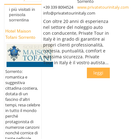
Sorrento
+39 339 8094524
www.privatetourinitaly.com
i più visitati in
info@privatetourinitaly.com
penisola
sorrentina
Con oltre 20 anni di esperienza
nel settore del noleggio auto
Hotel Maison
con conducente, Private Tour in
Tofani Sorrento
Italy è in grado di garantire ai
propri clienti professionalità,
cortesia, puntualità, comfort e
massima sicurezza. Private
Tour in Italy è il vostro autista...
Sorrento:
leggi
romantica e
suggestiva
cittadina costiera,
dotata di un
fascino d'altri
tempi, resa celebre
in tutto il mondo
perché
protagonista di
numerose canzoni
nonché cornice di
tante pellicole