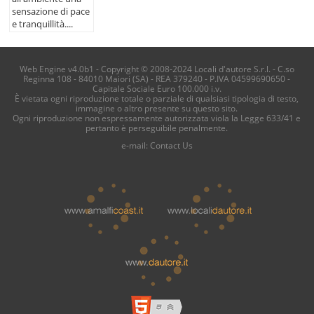
sensazione di pace
e tranquillità....
Web Engine v4.0b1 - Copyright © 2008-2024 Locali d'autore S.r.l. - C.so
Reginna 108 - 84010 Maiori (SA) - REA 379240 - P.IVA 04599690650 -
Capitale Sociale Euro 100.000 i.v.
È vietata ogni riproduzione totale o parziale di qualsiasi tipologia di testo,
immagine o altro presente su questo sito.
Ogni riproduzione non espressamente autorizzata viola la Legge 633/41 e
pertanto è perseguibile penalmente.
e-mail:
Contact Us