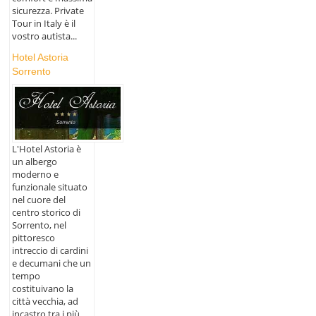
sicurezza. Private
Tour in Italy è il
vostro autista...
Hotel Astoria
Sorrento
L'Hotel Astoria è
un albergo
moderno e
funzionale situato
nel cuore del
centro storico di
Sorrento, nel
pittoresco
intreccio di cardini
e decumani che un
tempo
costituivano la
città vecchia, ad
incastro tra i più