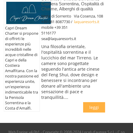
Costiera Sorrentina, Ospitalità di
Charme, Alberghi di qualità
Meta di Sorrento
Via Cosenza, 108
+39 081 8087730 /
laquaresorts.it
mobile +39 351
Capri Dream
5116177
Charter si propone
sea@laquaresorts.it
di offrirti le
esperienze più
Una filosofia orientale,
incredibili nelle
l'ospitalità sorrentina e il
acque cristalline di
luccichio del mar Tirreno. Le
Capri e della
camere sono progettate
Costiera
seguendo l'antica arte cinese
Amalfitana. Con la
del Feng Shui, dove design e
nostra passione ed
benessere si incontrano per
esperienza unite,
donare all'ambiente una
un'esperienza
sensazione di pace e
indimenticabile tra
tranquillità....
la Penisola
Sorrentina e la
leggi
Costa d'Amalfi.
Web Engine v4.0b1 - Copyright © 2008-2024 Locali d'autore S.r.l. - C.so