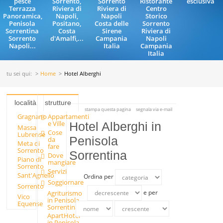
pesce
Sorrento,
Sorrento
Ristorante
esclusiva
Terrazza
Riviera di
Riviera di
Centro
Panoramica,
Napoli,
Napoli
Storico
Penisola
Positano,
Costa delle
Sorrento
Sorrentina
Costa
Sirene
Riviera di
Sorrento
d'Amalfi,...
Campania
Napoli
Napoli...
Italia
Campania
Italia
tu sei qui:
Home
Hotel Alberghi
località
strutture
stampa questa pagina
segnala via e-mail
Gragnano
Appartamenti
e Ville
Hotel Alberghi in
Massa
Cose
Lubrense
Penisola
da
Meta di
fare
Sorrento
Sorrentina
Dove
Piano di
mangiare
Sorrento
Servizi
Sant'Agnello
Ordina per
Soggiornare
Sorrento
e per
Agriturismo
Vico
in Penisola
Equense
Sorrentina
ApartHotel
in Penisola