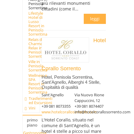
più rilevanti monumenti
Penisola
Sorrentina
cittadini (come il...
Lifestyle
Hotel di
leggi
Lusso
Resort in
Penisola
Sorrentina
Relais di
Hotel
Charme
Relax in
Penisola
Sorrentina
Ville in
Penisola
Corallo Sorrento
Sorrentina
Wellness e
Hotel, Penisola Sorrentina,
SPA
Sant'Agnello, Alberghi 4 Stelle,
Resort in
Ospitalità di qualità
Penisola
Sorrentina
Sant'Agnello
Via Nuovo Rione
Trasferimenti
Cappuccini, 12
ed Escursioni
+39 081 8073355
+39 081 8074407
Vini
www.hotelcorallosorrento.com
info@hotelcorallosorrento.com
L'Hotel Corallo, situato nel
primo
comune di Sant'Agnello, è un
piano
hotel 4 stelle a picco sul mare
Gastronomia