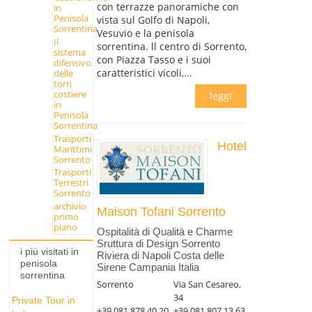
con terrazze panoramiche con
in
Penisola
vista sul Golfo di Napoli,
Sorrentina
Vesuvio e la penisola
Il
sorrentina. ll centro di Sorrento,
sistema
con Piazza Tasso e i suoi
difensivo
caratteristici vicoli,...
delle
torri
costiere
leggi
in
Penisola
Sorrentina
Trasporti
Hotel
Marittimi
Sorrento
Trasporti
Terrestri
Sorrento
archivio
Maison Tofani Sorrento
primo
piano
Ospitalità di Qualità e Charme
Sruttura di Design Sorrento
i più visitati in
Riviera di Napoli Costa delle
penisola
Sirene Campania Italia
sorrentina
Sorrento
Via San Cesareo,
34
Private Tour in
+39.081.878.40.20
+39.081.807.13.63