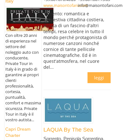
Italy
www.maisontofani.com
info@maisontofani.com
Sorrento: romantica e
suggestiva cittadina costiera,
dotata di un fascino d'altri
tempi, resa celebre in tutto il
Con oltre 20 anni
mondo perché protagonista di
di esperienza nel
numerose canzoni nonché
settore del
cornice di tante pellicole
noleggio auto con
cinematografiche. Ed è in
conducente,
quest'atmosfera, nel cuore
Private Tour in
del...
Italy è in grado di
garantire ai propri
leggi
clienti
professionalità,
cortesia,
puntualità,
comfort e massima
sicurezza. Private
Tour in Italy è il
vostro autista...
Capri Dream
LAQUA By The Sea
Charter
Sorrento, Penisola Sorrentina,