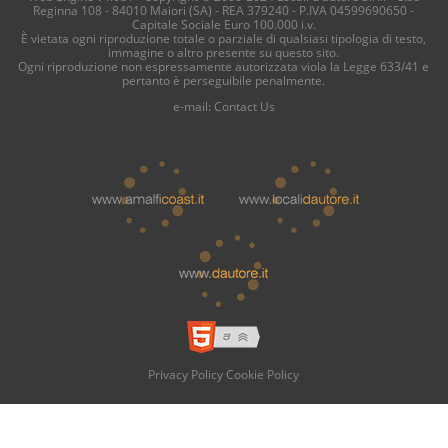
Reginna 108 - 84010 Maiori (SA) - REA 379240 - P.IVA 04599690650 -
Capitale Sociale Euro 100.000 i.v.
È vietata ogni riproduzione totale o parziale di qualsiasi tipologia di testo,
immagine o altro presente su questo sito.
Ogni riproduzione non espressamente autorizzata viola la Legge 633/41 e
pertanto è perseguibile penalmente.
e-mail:
Contact Us
Privacy Policy
Cookie Policy