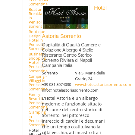
Sorrentina
Hotel
Boat and
Breakfast
in
Penisola
Sorrentina
Boutique
Design
Astoria Sorrento
Hotel in
Penisola
Ospitalità di Qualità Camere e
Sorrentina
Colazione Albergo 4 Stelle
Business
Ristorante Centro Storico
Shopping
Sorrento Riviera di Napoli
Hotel in
Campania Italia
Penisola
Sorrentina
Sorrento
Via S. Maria delle
Camping -
Grazie, 24
Villaggi in
+39 081 8074030
www.hotelastoriasorrento.com
Penisola
Sorrentina
info@hotelastoriasorrento.com
Family
L'Hotel Astoria è un albergo
Resort in
Penisola
moderno e funzionale situato
Sorrentina
nel cuore del centro storico di
Glamping
Sorrento, nel pittoresco
in
Penisola
intreccio di cardini e decumani
Sorrentina
che un tempo costituivano la
Hotel
città vecchia, ad incastro tra i
Alberghi in